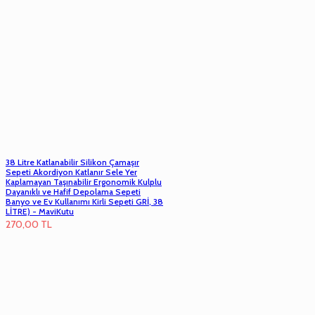
38 Litre Katlanabilir Silikon Çamaşır
Sepeti Akordiyon Katlanır Sele Yer
Kaplamayan Taşınabilir Ergonomik Kulplu
Dayanıklı ve Hafif Depolama Sepeti
Banyo ve Ev Kullanımı Kirli Sepeti GRİ, 38
LİTRE) - MaviKutu
270,00
TL