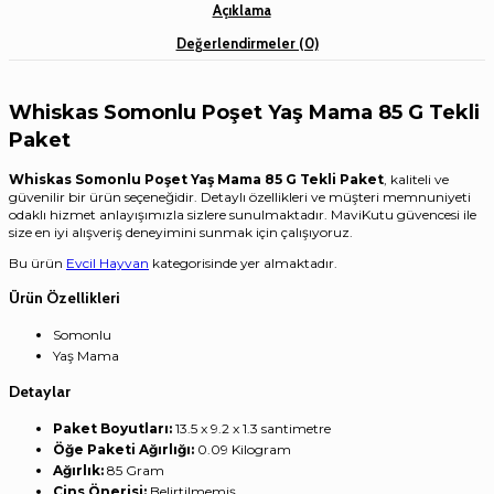
Açıklama
Değerlendirmeler (0)
Whiskas Somonlu Poşet Yaş Mama 85 G Tekli
Paket
Whiskas Somonlu Poşet Yaş Mama 85 G Tekli Paket
, kaliteli ve
güvenilir bir ürün seçeneğidir. Detaylı özellikleri ve müşteri memnuniyeti
odaklı hizmet anlayışımızla sizlere sunulmaktadır. MaviKutu güvencesi ile
size en iyi alışveriş deneyimini sunmak için çalışıyoruz.
Bu ürün
Evcil Hayvan
kategorisinde yer almaktadır.
Ürün Özellikleri
Somonlu
Yaş Mama
Detaylar
Paket Boyutları:
‎13.5 x 9.2 x 1.3 santimetre
Öğe Paketi Ağırlığı:
‎0.09 Kilogram
Ağırlık:
‎85 Gram
Cins Önerisi:
‎Belirtilmemiş