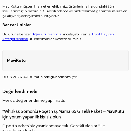
MaviKutu müşteri hizmetleri ekibimiz, ürünleriniz hakkındaki tüm
sorularınız için hazırdır. Güvenli ödeme ve hızlı teslimat garantisi ile size en
iyi alışveriş deneyimini sunuyoruz.
Benzer Ürünler
Bu ürüne benzer
diğer ürünlerimizi
inceleyebilirsiniz.
Evcil Hayvan
kategorisindeki
ürünlerimizi de keşfedebilirsiniz.
MaviKutu
.
01.08.2026 04:00 tarihinde güncellenmiştir.
Değerlendirmeler
Henüz değerlendirme yapılmadı.
“Whiskas Somonlu Poşet Yaş Mama 85 G Tekli Paket – MaviKutu”
için yorum yapan ilk kişi siz olun
E-posta adresiniz yayınlanmayacak.
Gerekli alanlar
*
ile
işaretlenmişlerdir