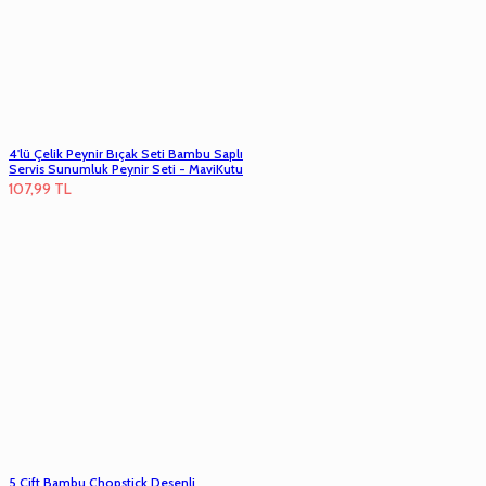
4'lü Çelik Peynir Bıçak Seti Bambu Saplı
Servis Sunumluk Peynir Seti - MaviKutu
107,99
TL
5 Çift Bambu Chopstick Desenli