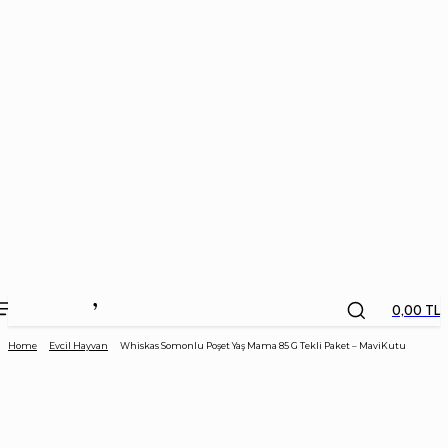
the
kids
store
0,00 TL
Home
Evcil Hayvan
Whiskas Somonlu Poşet Yaş Mama 85 G Tekli Paket – MaviKutu