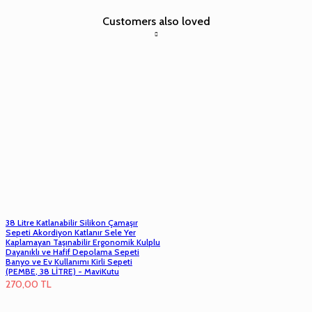
Customers also loved
38 Litre Katlanabilir Silikon Çamaşır
Sepeti Akordiyon Katlanır Sele Yer
Kaplamayan Taşınabilir Ergonomik Kulplu
Dayanıklı ve Hafif Depolama Sepeti
Banyo ve Ev Kullanımı Kirli Sepeti
(PEMBE, 38 LİTRE) - MaviKutu
270,00
TL