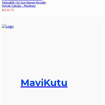
Yıkanabilir Çin Suşi Ramen Noodle
Yemek Çubuğu - MaviKutu
80,10
TL
MaviKutu