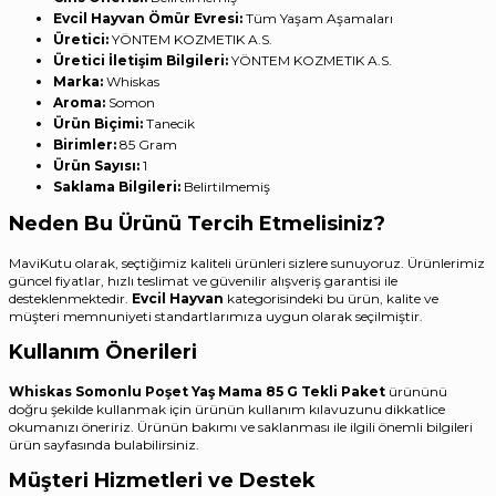
Evcil Hayvan Ömür Evresi:
‎Tüm Yaşam Aşamaları
Üretici:
‎YÖNTEM KOZMETIK A.S.
Üretici İletişim Bilgileri:
‎YÖNTEM KOZMETIK A.S.
Marka:
‎Whiskas
Aroma:
‎Somon
Ürün Biçimi:
‎Tanecik
Birimler:
‎85 Gram
Ürün Sayısı:
‎1
Saklama Bilgileri:
‎Belirtilmemiş
Neden Bu Ürünü Tercih Etmelisiniz?
MaviKutu olarak, seçtiğimiz kaliteli ürünleri sizlere sunuyoruz. Ürünlerimiz
güncel fiyatlar, hızlı teslimat ve güvenilir alışveriş garantisi ile
desteklenmektedir.
Evcil Hayvan
kategorisindeki bu ürün, kalite ve
müşteri memnuniyeti standartlarımıza uygun olarak seçilmiştir.
Kullanım Önerileri
Whiskas Somonlu Poşet Yaş Mama 85 G Tekli Paket
ürününü
doğru şekilde kullanmak için ürünün kullanım kılavuzunu dikkatlice
okumanızı öneririz. Ürünün bakımı ve saklanması ile ilgili önemli bilgileri
ürün sayfasında bulabilirsiniz.
Müşteri Hizmetleri ve Destek