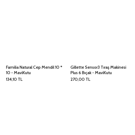
Familia Natural Cep Mendil 10 *
Gillette Sensor3 Tıraş Makinesi
10 - MaviKutu
Plus 6 Bıçak - MaviKutu
134,10
TL
270,00
TL