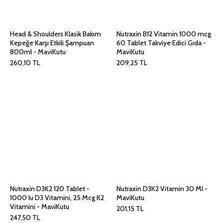
Head & Shoulders Klasik Bakım
Nutraxin B12 Vitamin 1000 mcg
Kepeğe Karşı Etkili Şampuan
60 Tablet Takviye Edici Gıda -
800ml - MaviKutu
MaviKutu
260,10
TL
209,25
TL
Nutraxin D3K2 120 Tablet -
Nutraxin D3K2 Vitamin 30 Ml -
1000 Iu D3 Vitamini, 25 Mcg K2
MaviKutu
Vitamini - MaviKutu
201,15
TL
247,50
TL