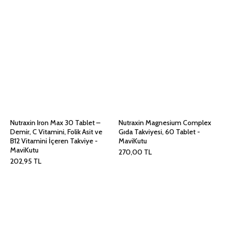
Nutraxin Iron Max 30 Tablet –
Nutraxin Magnesium Complex
Demir, C Vitamini, Folik Asit ve
Gıda Takviyesi, 60 Tablet -
B12 Vitamini İçeren Takviye -
MaviKutu
MaviKutu
270,00
TL
202,95
TL