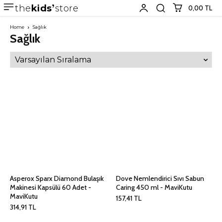
the
kids
store
0,00 TL
Home
Sağlık
Sağlık
Asperox Sparx Diamond Bulaşık
Dove Nemlendirici Sıvı Sabun
Makinesi Kapsülü 60 Adet -
Caring 450 ml - MaviKutu
MaviKutu
157,41
TL
314,91
TL