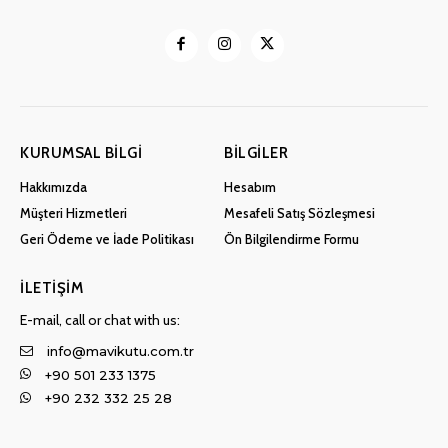
KURUMSAL BILGI
BILGILER
Hakkımızda
Hesabım
Müşteri Hizmetleri
Mesafeli Satış Sözleşmesi
Geri Ödeme ve İade Politikası
Ön Bilgilendirme Formu
İLETIŞIM
E-mail, call or chat with us:
info@mavikutu.com.tr
+90 501 233 1375
+90 232 332 25 28