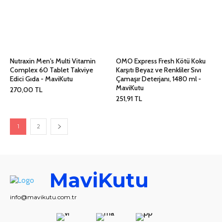
Nutraxin Men's Multi Vitamin
OMO Express Fresh Kötü Koku
Complex 60 Tablet Takviye
Karşıtı Beyaz ve Renkliler Sıvı
Edici Gıda - MaviKutu
Çamaşır Deterjanı, 1480 ml -
MaviKutu
270,00
TL
251,91
TL
1
2
MaviKutu
info@mavikutu.com.tr