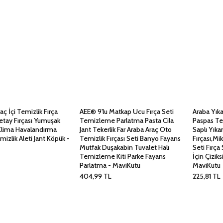
aç İçi Temizlik Fırça
AEE® 9'lu Matkap Ucu Fırça Seti
Araba Yık
etay Fırçası Yumuşak
Temizleme Parlatma Pasta Cila
Paspas Te
Klima Havalandırma
Jant Tekerlik Far Araba Araç Oto
Saplı Yık
izlik Aleti Jant Köpük -
Temizlik Fırçası Seti Banyo Fayans
Fırçası,Mi
Mutfak Duşakabin Tuvalet Halı
Seti Fırça 
Temizleme Kiti Parke Fayans
İçin Çizik
Parlatma - MaviKutu
MaviKutu
404,99
TL
225,81
TL