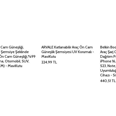
n Cam Güneşliği,
ARVALE Katlanabilir Araç Ön Cam
Belkin Bo
ir Şemsiye Şeklinde
Güneşlik Şemsiyesi UV Korumalı -
Araç Şarj 
Ön Cam Güneşliği,%99
MaviKutu
Dağıtım P
ma, Otomobil, SUV,
iPhone 16
224,99
TL
CM) - MaviKutu
S23, Note,
Uyumluluğ
Cihazı - S
440,51
TL