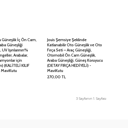
a Güneşlik İç Ön Cam,
Jouis Şemsiye Şeklinde
raba Güneşliği
Katlanabilir Oto Güneşlik ve Oto
 UV Işınlarının%
Fırça Seti – Araç Güneşliği,
ngeller, Arabalar,
Otomobil Ön Cam Güneşlik,
amyonlar için
Araba Güneşliği, Güneş Koruyucu
) (KALİTELİ KILIF
(DETAY FIRÇA HEDİYELİ) -
- MaviKutu
MaviKutu
270,00
TL
3 Sayfanın 1. Sayfası