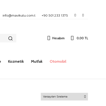
info@mavikutu.com.t
+90 501 233 1375
Hesabım
0,00 TL
e
Kozmetik
Mutfak
Otomobil