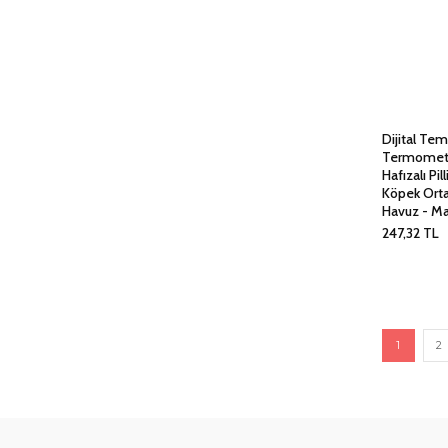
Dijital Tem
Termometr
Hafızalı Pi
Köpek Ort
Havuz - Ma
247,32
TL
1
2