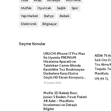
Gıda
Kitap
Kırtasiye
Kozmetik
Mutfak
Oyuncak
Sağlık
Spor
Yapı Market
Bahçe
Bebek
Elektronik
Bilgisayar
Seçme Konular
URUCHI iPhone 17 Pro Max
AEE® 7'li Ar
İle Uyumlu PREMIUM
Seti Oto D
Hizalama Aparatlı ve
Toz Alma 
Takılırken Camın Altında
Torpido Tem
Kesinlikle Toz Bırakmayan
MaviKutu
Darbelere Karşı Ekstra
Güçlü HD Ekran Koruyucu...
179,99
TL
19 Şubat 2026
Molfix 3D Bebek Bezi,
Junior 5 Beden, Fırsat Paketi
48 Adet – MaviKutu
İncelemesi ve Detaylı
Bilgiler