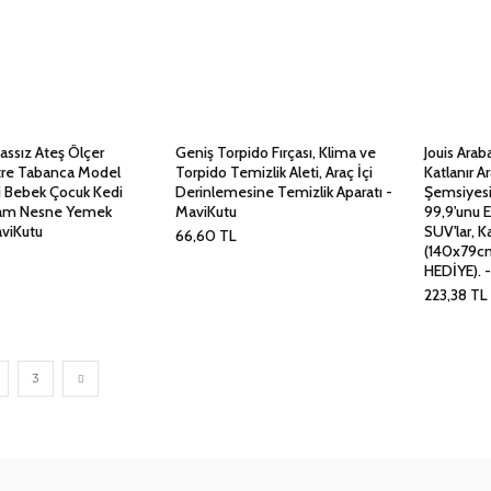
assız Ateş Ölçer
Geniş Torpido Fırçası, Klima ve
Jouis Arab
e Tabanca Model
Torpido Temizlik Aleti, Araç İçi
Katlanır A
lli Bebek Çocuk Kedi
Derinlemesine Temizlik Aparatı -
Şemsiyesi,
am Nesne Yemek
MaviKutu
99,9'unu E
viKutu
SUV'lar, K
66,60
TL
(140x79cm
HEDİYE). 
223,38
TL
3