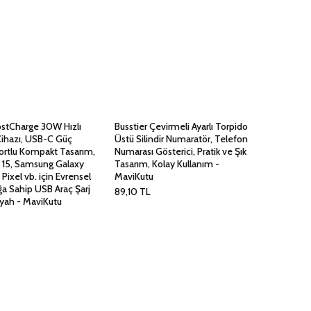
ostCharge 30W Hızlı
Busstier Çevirmeli Ayarlı Torpido
Cihazı, USB-C Güç
Üstü Silindir Numaratör, Telefon
ortlu Kompakt Tasarım,
Numarası Gösterici, Pratik ve Şık
, 15, Samsung Galaxy
Tasarım, Kolay Kullanım -
 Pixel vb. için Evrensel
MaviKutu
a Sahip USB Araç Şarj
89,10
TL
iyah - MaviKutu