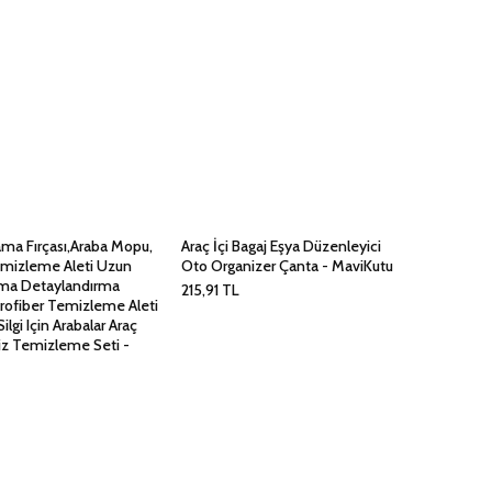
ama Fırçası,Araba Mopu,
Araç İçi Bagaj Eşya Düzenleyici
mizleme Aleti Uzun
Oto Organizer Çanta - MaviKutu
ama Detaylandırma
215,91
TL
krofiber Temizleme Aleti
Silgi Için Arabalar Araç
siz Temizleme Seti -