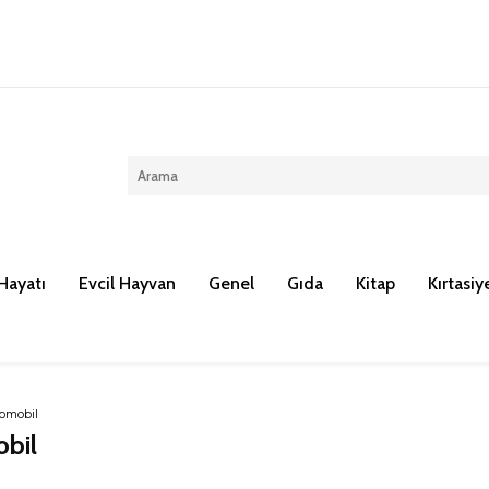
Kargo ücreti 100 TL dir.
Hayatı
Evcil Hayvan
Genel
Gıda
Kitap
Kırtasiy
omobil
bil