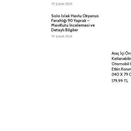
19 Şubat 2026
Solo Islak Havlu Okyanus
Ferahlığı 90 Yaprak –
MaviKutu İncelemesi ve
Detaylı Bilgiler
19 Şubat 2026
Araç İçi Ö
Katlanabil
Otomobil 
Etkin Koru
(140 X 79 
179,99
TL