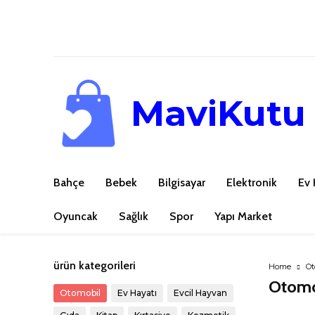
MaviKutu
Bahçe
Bebek
Bilgisayar
Elektronik
Ev 
Oyuncak
Sağlık
Spor
Yapı Market
ürün kategorileri
Home
Ot
Otomo
Otomobil
Ev Hayatı
Evcil Hayvan