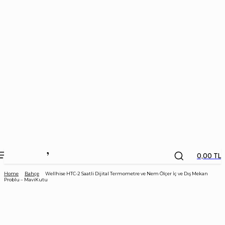
the
kids
store
0,00 TL
Home
Bahçe
Wellhise HTC-2 Saatli Dijital Termometre ve Nem Ölçer İç ve Dış Mekan
Problu – MaviKutu