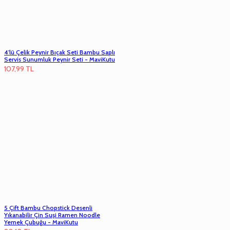
4'lü Çelik Peynir Bıçak Seti Bambu Saplı
Servis Sunumluk Peynir Seti - MaviKutu
107,99
TL
5 Çift Bambu Chopstick Desenli
Yıkanabilir Çin Suşi Ramen Noodle
Yemek Çubuğu - MaviKutu