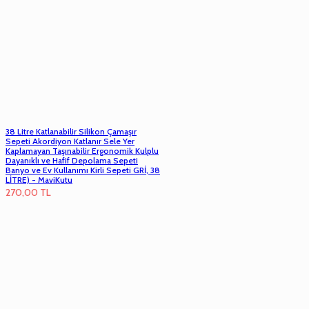
38 Litre Katlanabilir Silikon Çamaşır
Sepeti Akordiyon Katlanır Sele Yer
Kaplamayan Taşınabilir Ergonomik Kulplu
Dayanıklı ve Hafif Depolama Sepeti
Banyo ve Ev Kullanımı Kirli Sepeti GRİ, 38
LİTRE) - MaviKutu
270,00
TL