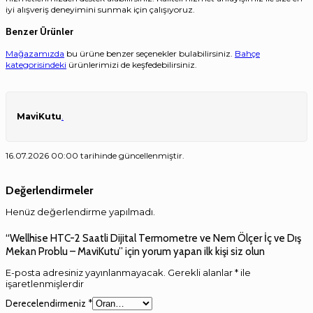
iyi alışveriş deneyimini sunmak için çalışıyoruz.
Benzer Ürünler
Mağazamızda
bu ürüne benzer seçenekler bulabilirsiniz.
Bahçe
kategorisindeki
ürünlerimizi de keşfedebilirsiniz.
MaviKutu
.
16.07.2026 00:00 tarihinde güncellenmiştir.
Değerlendirmeler
Henüz değerlendirme yapılmadı.
“Wellhise HTC-2 Saatli Dijital Termometre ve Nem Ölçer İç ve Dış
Mekan Problu – MaviKutu” için yorum yapan ilk kişi siz olun
E-posta adresiniz yayınlanmayacak.
Gerekli alanlar
*
ile
işaretlenmişlerdir
Derecelendirmeniz
*