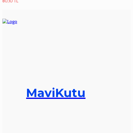
80,10
TL
MaviKutu