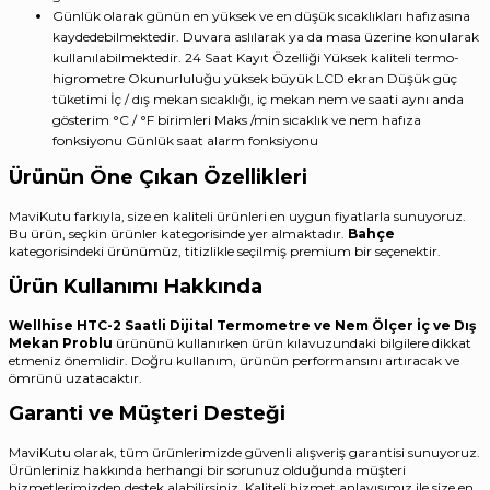
Günlük olarak günün en yüksek ve en düşük sıcaklıkları hafızasına
kaydedebilmektedir. Duvara aslılarak ya da masa üzerine konularak
kullanılabilmektedir. 24 Saat Kayıt Özelliği Yüksek kaliteli termo-
higrometre Okunurluluğu yüksek büyük LCD ekran Düşük güç
tüketimi İç / dış mekan sıcaklığı, iç mekan nem ve saati aynı anda
gösterim °C / °F birimleri Maks /min sıcaklık ve nem hafıza
fonksiyonu Günlük saat alarm fonksiyonu
Ürünün Öne Çıkan Özellikleri
MaviKutu farkıyla, size en kaliteli ürünleri en uygun fiyatlarla sunuyoruz.
Bu ürün, seçkin ürünler kategorisinde yer almaktadır.
Bahçe
kategorisindeki ürünümüz, titizlikle seçilmiş premium bir seçenektir.
Ürün Kullanımı Hakkında
Wellhise HTC-2 Saatli Dijital Termometre ve Nem Ölçer İç ve Dış
Mekan Problu
ürününü kullanırken ürün kılavuzundaki bilgilere dikkat
etmeniz önemlidir. Doğru kullanım, ürünün performansını artıracak ve
ömrünü uzatacaktır.
Garanti ve Müşteri Desteği
MaviKutu olarak, tüm ürünlerimizde güvenli alışveriş garantisi sunuyoruz.
Ürünleriniz hakkında herhangi bir sorunuz olduğunda müşteri
hizmetlerimizden destek alabilirsiniz. Kaliteli hizmet anlayışımız ile size en