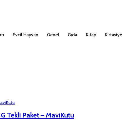
tı
Evcil Hayvan
Genel
Gıda
Kitap
Kırtasiye
 Tekli Paket – MaviKutu