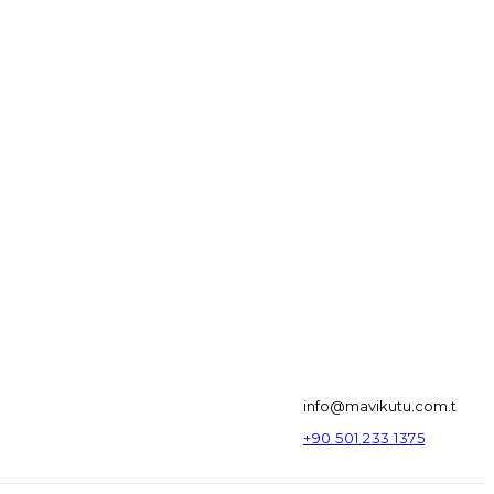
info@mavikutu.com.t
+90 501 233 1375