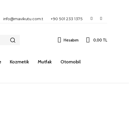
info@mavikutu.com.t
+90 501 233 1375
Hesabım
0,00 TL
e
Kozmetik
Mutfak
Otomobil