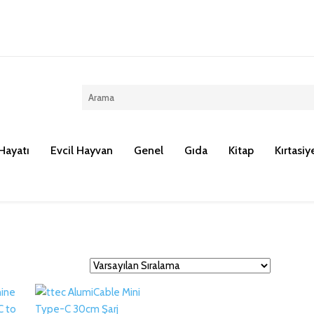
Kargo ücreti 100 TL dir.
Hayatı
Evcil Hayvan
Genel
Gıda
Kitap
Kırtasiy