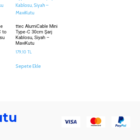
ne
ttec AlumiCable Mini
 to
Type-C 30cm Şarj
osu
Kablosu, Siyah –
MaviKutu
179,10
TL
Sepete Ekle
utu