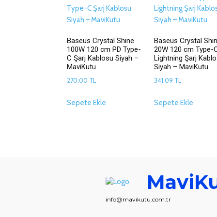
Baseus Crystal Shine
Baseus Crystal Shi
100W 120 cm PD Type-
20W 120 cm Type-C
C Şarj Kablosu Siyah –
Lightning Şarj Kabl
MaviKutu
Siyah – MaviKutu
270,00
TL
341,09
TL
Sepete Ekle
Sepete Ekle
MaviK
info@mavikutu.com.tr