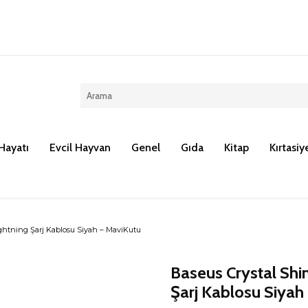
Kargo ücreti 100 TL dir.
Hayatı
Evcil Hayvan
Genel
Gıda
Kitap
Kırtasiy
ghtning Şarj Kablosu Siyah – MaviKutu
Baseus Crystal Shi
Şarj Kablosu Siyah