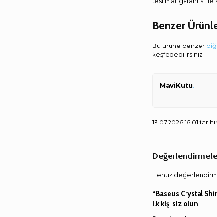
teslimat garantisi ile
Benzer Ürünl
Bu ürüne benzer
diğ
keşfedebilirsiniz.
MaviKutu
.
13.07.2026 16:01 tari
Değerlendirmele
Henüz değerlendirm
“Baseus Crystal Sh
ilk kişi siz olun