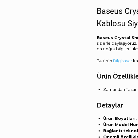
Baseus Crys
Kablosu Si
Baseus Crystal Sh
sizlerle paylaşıyoruz
en doğru bilgileri ula
Bu ürün
Bilgisayar
ka
Ürün Özellikle
Zamandan Tasarruf
Detaylar
Ürün Boyutları:
Ürün Model Num
Bağlantı teknolo
Önemli özellikl