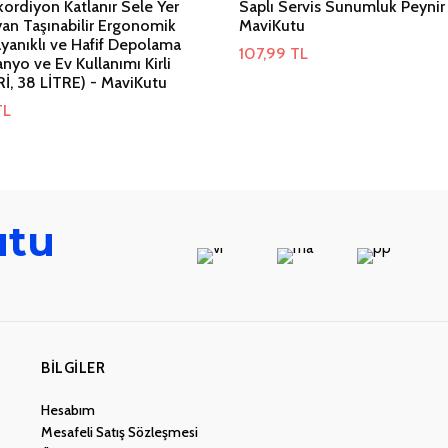
ordiyon Katlanır Sele Yer
Saplı Servis Sunumluk Peynir 
an Taşınabilir Ergonomik
MaviKutu
yanıklı ve Hafif Depolama
107,99
TL
nyo ve Ev Kullanımı Kirli
İ, 38 LİTRE) - MaviKutu
TL
utu
BILGILER
Hesabım
Mesafeli Satış Sözleşmesi