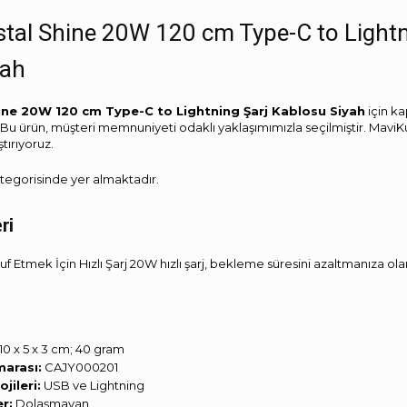
Siyah
tal Shine 20W 120 cm Type-C to Lightn
-
MaviKutu
yah
adet
ine 20W 120 cm Type-C to Lightning Şarj Kablosu Siyah
için ka
. Bu ürün, müşteri memnuniyeti odaklı yaklaşımımızla seçilmiştir. MaviKut
ştırıyoruz.
tegorisinde yer almaktadır.
ri
 Etmek İçin Hızlı Şarj 20W hızlı şarj, bekleme süresini azaltmanıza ola
‎10 x 5 x 3 cm; 40 gram
arası:
‎CAJY000201
jileri:
‎USB ve Lightning
er:
‎Dolaşmayan