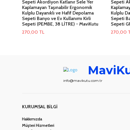
Sepeti Akordiyon Katlanır Sele Yer
Sepeti Ak
Kaplamayan Taşınabilir Ergonomik
Kaplamay
Kulplu Dayanıklı ve Hafif Depolama
Kulplu Da
Sepeti Banyo ve Ev Kullanımı Kirli
Sepeti Ba
Sepeti (PEMBE, 38 LİTRE) - MaviKutu
Sepeti GR
270,00
TL
270,00
MaviK
info@mavikutu.com.tr
KURUMSAL BILGI
Hakkımızda
Müşteri Hizmetleri