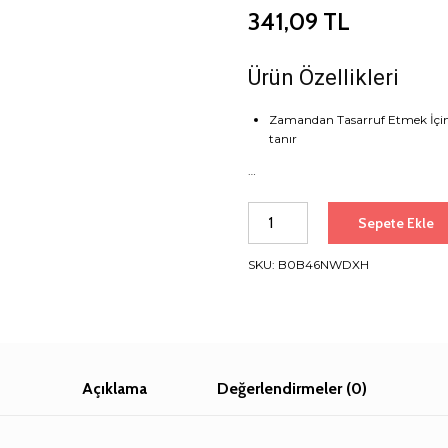
341,09
TL
Ürün Özellikleri
Zamandan Tasarruf Etmek İçin H
tanır
…
Baseus
Sepete Ekle
Crystal
Shine
SKU:
B0B46NWDXH
20W
120
cm
Type-
C
to
Açıklama
Değerlendirmeler (0)
Lightning
Şarj
Kablosu