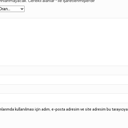
ayınlanmayacak.
Gerekli alanlar
*
ile işaretlenmişlerdir
larımda kullanılması için adım, e-posta adresim ve site adresim bu tarayıcıya