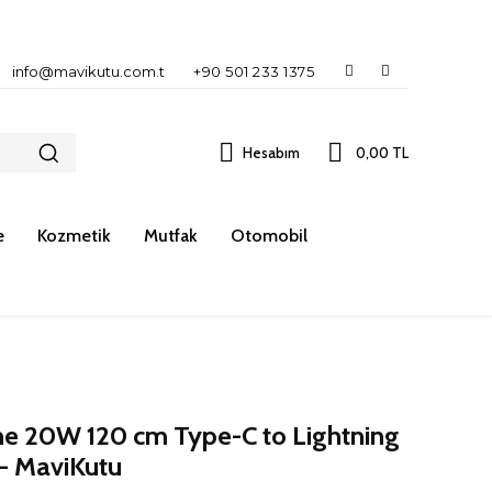
info@mavikutu.com.t
+90 501 233 1375
Hesabım
0,00 TL
e
Kozmetik
Mutfak
Otomobil
ne 20W 120 cm Type-C to Lightning
 - MaviKutu