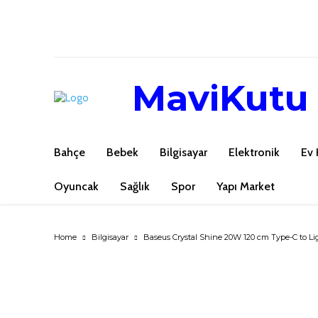
MaviKutu
Bahçe
Bebek
Bilgisayar
Elektronik
Ev 
Oyuncak
Sağlık
Spor
Yapı Market
Home
Bilgisayar
Baseus Crystal Shine 20W 120 cm Type-C to Li