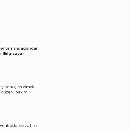
-performans açısından
z.
Bilgisayar
 iyi sonuçları almak
n düzenli bakım
üvenli ödeme ve hızlı