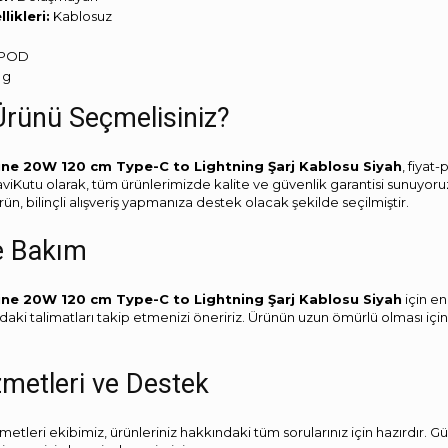
likleri:
‎Kablosuz
İPOD
 g
rünü Seçmelisiniz?
ine 20W 120 cm Type-C to Lightning Şarj Kablosu Siyah
, fiyat
aviKutu olarak, tüm ürünlerimizde kalite ve güvenlik garantisi sunuyoru
ün, bilinçli alışveriş yapmanıza destek olacak şekilde seçilmiştir.
e Bakım
ine 20W 120 cm Type-C to Lightning Şarj Kablosu Siyah
için en
daki talimatları takip etmenizi öneririz. Ürünün uzun ömürlü olması içi
zmetleri ve Destek
etleri ekibimiz, ürünleriniz hakkındaki tüm sorularınız için hazırdır. G