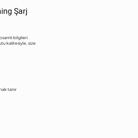
ing Şarj
psamlı bilgileri
u kalitesiyle, size
nak tanır