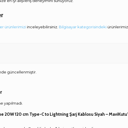
 size en iyi alışveriş deneyimini sunuyoruz.
er
er ürünlerimizi
inceleyebilirsiniz.
Bilgisayar kategorisindeki
ürünlerimiz
hinde güncellenmiştir.
r
e yapılmadı.
ine 20W 120 cm Type-C to Lightning Şarj Kablosu Siyah – MaviKutu