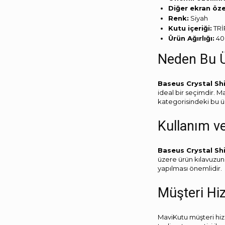
Diğer ekran özel
Renk:
‎Siyah
Kutu içeriği:
‎TR
Ürün Ağırlığı:
‎40
Neden Bu Ü
Baseus Crystal Sh
ideal bir seçimdir. M
kategorisindeki bu ür
Kullanım v
Baseus Crystal Sh
üzere ürün kılavuzun
yapılması önemlidir.
Müşteri Hi
MaviKutu müşteri hizm