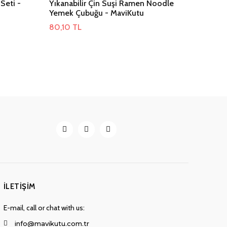
Seti -
Yıkanabilir Çin Suşi Ramen Noodle
Yemek Çubuğu - MaviKutu
80,10
TL
İLETIŞIM
E-mail, call or chat with us:
info@mavikutu.com.tr