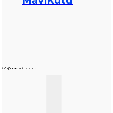
MaviKutu
info@mavikutu.com.tr