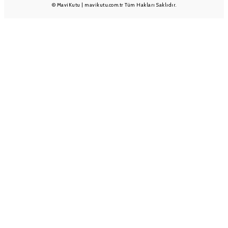
© MaviKutu | mavikutu.com.tr Tüm Hakları Saklıdır.