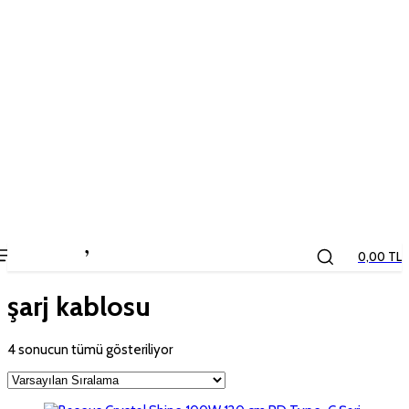
the
kids
store
0,00 TL
şarj kablosu
4 sonucun tümü gösteriliyor