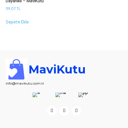
Dayanıklı – MaviKutu
119,07
TL
Sepete Ekle
MaviKutu
info@mavikutu.com.tr