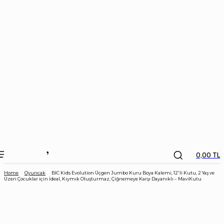
the
kids
store
0,00 TL
Home
Oyuncak
BIC Kids Evolution Üçgen Jumbo Kuru Boya Kalemi, 12'li Kutu, 2 Yaş ve
Üzeri Çocuklar için İdeal, Kıymık Oluşturmaz, Çiğnemeye Karşı Dayanıklı – MaviKutu