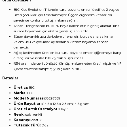
BIC Kids Evolution Triangle kuru boya kalemleri özellikle 2 yaş ve
üzeri çocuklar için tasarlanmıştır.Üçgen ergonomik tasarımı
sayesinde konforlu tutuş imkanı sağlar.
12 canlı renge sahip bu kuru boya kalemlerinin geniş alanları kısa
sürede boyamak için ekstra geniş uçları vardır.
Süper dayanıklı ucu darbelere dirençlidir, bu da daha az kırılan
kalem ucu ve çocuklar açısından sıkıntısız boyama zamanı
demektir.
Ağaç kesilmeden üretilen bu kuru boya kalemleri çiğnemeye karşı
dirençlidir ve kırılsa bile kıymık oluşturmaz.
%54 oranında geri dönüştürülmüş malzemeden üretilmiştir ve NF
Çevre etiketine sahiptir; iyi iş çıkardın BIC
Detaylar
Üretici:
‎BIC
Marka:
‎BIC
Model Numarası:
‎8297359
Ürün Boyutları:
‎14.5 x 12.5 x 2.3 cm; 4.5 gram
Üretici Artık Üretmiyor:
‎Hayır
Renk:
‎çok_renkli
Kapanış:
‎Plastik
Tutacak Türü:
‎Düz