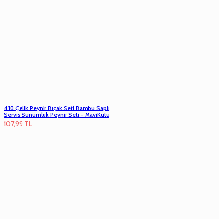
4'lü Çelik Peynir Bıçak Seti Bambu Saplı
Servis Sunumluk Peynir Seti - MaviKutu
107,99
TL