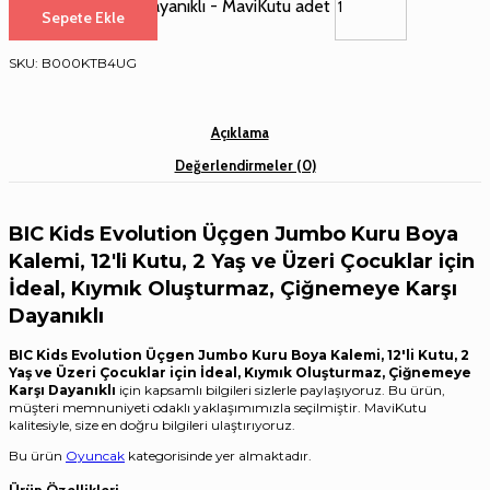
Çiğnemeye Karşı Dayanıklı - MaviKutu adet
Sepete Ekle
SKU:
B000KTB4UG
Açıklama
Değerlendirmeler (0)
BIC Kids Evolution Üçgen Jumbo Kuru Boya
Kalemi, 12'li Kutu, 2 Yaş ve Üzeri Çocuklar için
İdeal, Kıymık Oluşturmaz, Çiğnemeye Karşı
Dayanıklı
BIC Kids Evolution Üçgen Jumbo Kuru Boya Kalemi, 12'li Kutu, 2
Yaş ve Üzeri Çocuklar için İdeal, Kıymık Oluşturmaz, Çiğnemeye
Karşı Dayanıklı
için kapsamlı bilgileri sizlerle paylaşıyoruz. Bu ürün,
müşteri memnuniyeti odaklı yaklaşımımızla seçilmiştir. MaviKutu
kalitesiyle, size en doğru bilgileri ulaştırıyoruz.
Bu ürün
Oyuncak
kategorisinde yer almaktadır.
Ürün Özellikleri