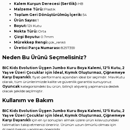
Kalem Kurşun Derecesi (Sertlik):
‎HB
Malzeme Türü:
‎Plastik
Toplam Geri Dönüştürülmüş İçerik:
‎54
Ürün Sayısı:
‎1
Boyut:
‎12li Kutu
Nokta Türü:
‎Orta
Çizgi Boyutu:
‎0.7mm
Mürekkep Rengi:
‎çok_renkli
Üretici Parça Numarası:
‎8297359
Neden Bu Ürünü Seçmelisiniz?
BIC Kids Evolution Üçgen Jumbo Kuru Boya Kalemi, 12'li Kutu, 2
Yaş ve Üzeri Çocuklar için İdeal, Kıymık Oluşturmaz, Çiğnemeye
Karşı Dayanıklı
, fiyat-performans açısından ideal bir seçimdir. MaviKutu
olarak, tüm ürünlerimizde kalite ve güvenlik garantisi sunuyoruz.
Oyuncak
kategorisindeki bu ürün, bilinçli alışveriş yapmanıza destek
olacak şekilde seçilmiştir.
Kullanım ve Bakım
BIC Kids Evolution Üçgen Jumbo Kuru Boya Kalemi, 12'li Kutu, 2
Yaş ve Üzeri Çocuklar için İdeal, Kıymık Oluşturmaz, Çiğnemeye
Karşı Dayanıklı
için en iyi sonuçları almak üzere ürün kılavuzundaki
talimatları takip etmenizi öneririz. Ürünün uzun ömürlü olması için
düzenli bakım yapılması önemlidir.