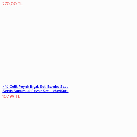
270,00
TL
4'lü Çelik Peynir Bıçak Seti Bambu Saplı
Servis Sunumluk Peynir Seti - MaviKutu
107,99
TL