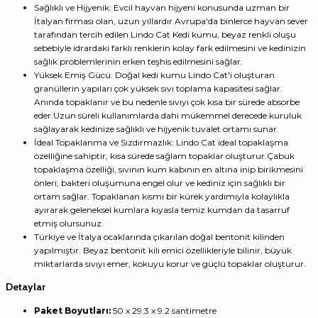
Sağlıklı ve Hijyenik: Evcil hayvan hijyeni konusunda uzman bir
İtalyan firması olan, uzun yıllardır Avrupa'da binlerce hayvan sever
tarafından tercih edilen Lindo Cat Kedi kumu, beyaz renkli oluşu
sebebiyle idrardaki farklı renklerin kolay fark edilmesini ve kedinizin
sağlık problemlerinin erken teşhis edilmesini sağlar.
Yüksek Emiş Gücü: Doğal kedi kumu Lindo Cat'i oluşturan
granüllerin yapıları çok yüksek sıvı toplama kapasitesi sağlar.
Anında topaklanır ve bu nedenle sıvıyı çok kısa bir sürede absorbe
eder.Uzun süreli kullanımlarda dahi mükemmel derecede kuruluk
sağlayarak kedinize sağlıklı ve hijyenik tuvalet ortamı sunar.
İdeal Topaklanma ve Sızdırmazlık: Lindo Cat ideal topaklaşma
özelliğine sahiptir, kısa sürede sağlam topaklar oluşturur.Çabuk
topaklaşma özelliği, sıvının kum kabının en altına inip birikmesini
önleri, bakteri oluşumuna engel olur ve kediniz için sağlıklı bir
ortam sağlar. Topaklanan kısmı bir kürek yardımıyla kolaylıkla
ayırarak geleneksel kumlara kıyasla temiz kumdan da tasarruf
etmiş olursunuz.
Türkiye ve İtalya ocaklarında çıkarılan doğal bentonit kilinden
yapılmıştır. Beyaz bentonit kili emici özellikleriyle bilinir, büyük
miktarlarda sıvıyı emer, kokuyu korur ve güçlü topaklar oluşturur.
Detaylar
Paket Boyutları:
‎50 x 29.3 x 9.2 santimetre