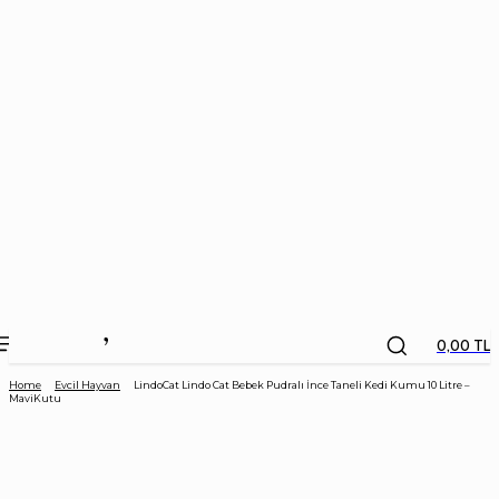
the
kids
store
0,00 TL
Home
Evcil Hayvan
LindoCat Lindo Cat Bebek Pudralı İnce Taneli Kedi Kumu 10 Litre –
MaviKutu