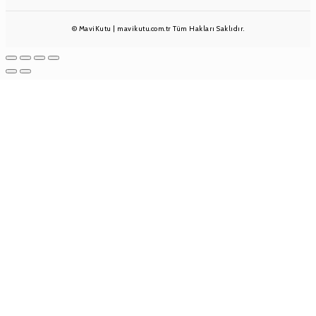
© MaviKutu | mavikutu.com.tr Tüm Hakları Saklıdır.