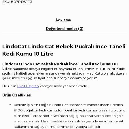
SKU:
B07R195PT3
Açıklama
Değerlendirmeler (0)
LindoCat Lindo Cat Bebek Pudralı İnce Taneli
Kedi Kumu 10 Litre
LindoCat Lindo Cat Bebek Pudralı İnce Taneli Kedi Kumu 10
Litre
hakkında detaylı bilgileri bu sayfada bulabilirsiniz. Bu ürün, titizlikle
seçilmiş kaliteli seçenekler arasında yer almaktadır. MaviKutu olarak, size en
iyi ürünleri en uygun fiyatlarla sunmaya devam ediyoruz.
Bu ürün
Evcil Hayvan
kategorisinde yer almaktadır.
Ürün Özellikleri
Kediniz İçin En Doğalı: Lindo Cat "Bentonit" mineralinden üretilen
%100 doğal bir kedi kumudur, ideal bir kedi kumunun sahip olduğu
tüm özelliklere sahiptir.Kedinizin sağlığına zarar verebilecek hiçbir
madde içermez. Ham madde ve formülü sayesinde kedinizin rahat
kullanımını sağlayan mükemmel bir yapıya sahiptir.