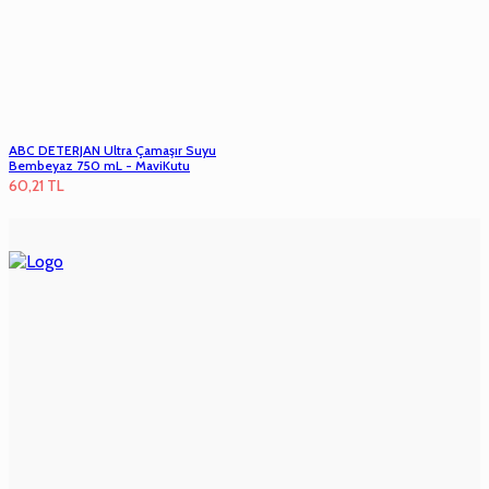
ABC DETERJAN Ultra Çamaşır Suyu
Bembeyaz 750 mL - MaviKutu
60,21
TL