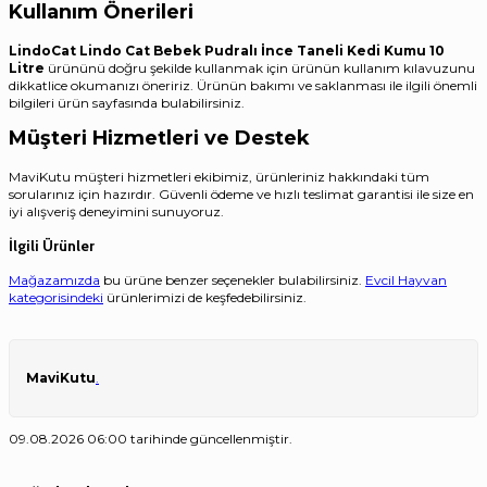
Kullanım Önerileri
LindoCat Lindo Cat Bebek Pudralı İnce Taneli Kedi Kumu 10
Litre
ürününü doğru şekilde kullanmak için ürünün kullanım kılavuzunu
dikkatlice okumanızı öneririz. Ürünün bakımı ve saklanması ile ilgili önemli
bilgileri ürün sayfasında bulabilirsiniz.
Müşteri Hizmetleri ve Destek
MaviKutu müşteri hizmetleri ekibimiz, ürünleriniz hakkındaki tüm
sorularınız için hazırdır. Güvenli ödeme ve hızlı teslimat garantisi ile size en
iyi alışveriş deneyimini sunuyoruz.
İlgili Ürünler
Mağazamızda
bu ürüne benzer seçenekler bulabilirsiniz.
Evcil Hayvan
kategorisindeki
ürünlerimizi de keşfedebilirsiniz.
MaviKutu
.
09.08.2026 06:00 tarihinde güncellenmiştir.