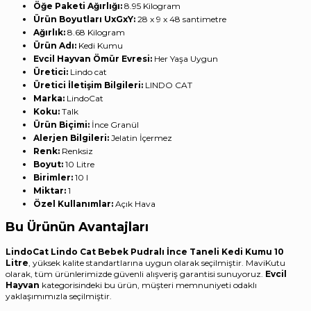
Öğe Paketi Ağırlığı:
‎8.95 Kilogram
Ürün Boyutları UxGxY:
‎28 x 9 x 48 santimetre
Ağırlık:
‎8.68 Kilogram
Ürün Adı:
‎Kedi Kumu
Evcil Hayvan Ömür Evresi:
‎Her Yaşa Uygun
Üretici:
‎Lindo cat
Üretici İletişim Bilgileri:
‎LINDO CAT
Marka:
‎LindoCat
Koku:
‎Talk
Ürün Biçimi:
‎İnce Granül
Alerjen Bilgileri:
‎Jelatin İçermez
Renk:
‎Renksiz
Boyut:
‎10 Litre
Birimler:
‎10 l
Miktar:
‎1
Özel Kullanımlar:
‎Açık Hava
Bu Ürünün Avantajları
LindoCat Lindo Cat Bebek Pudralı İnce Taneli Kedi Kumu 10
Litre
, yüksek kalite standartlarına uygun olarak seçilmiştir. MaviKutu
olarak, tüm ürünlerimizde güvenli alışveriş garantisi sunuyoruz.
Evcil
Hayvan
kategorisindeki bu ürün, müşteri memnuniyeti odaklı
yaklaşımımızla seçilmiştir.