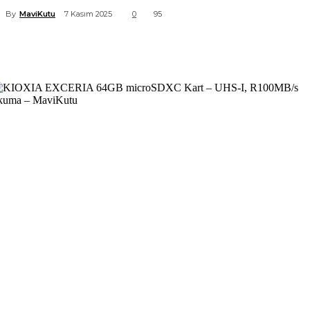
By
MaviKutu
7 Kasım 2025
0
95