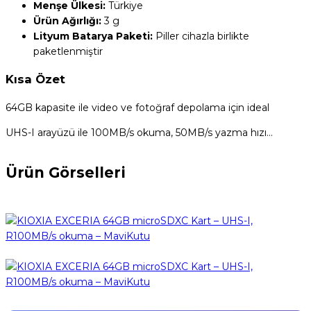
Menşe Ülkesi:
‎Türkiye
Ürün Ağırlığı:
‎3 g
Lityum Batarya Paketi:
‎Piller cihazla birlikte
paketlenmiştir
Kısa Özet
64GB kapasite ile video ve fotoğraf depolama için ideal
UHS-I arayüzü ile 100MB/s okuma, 50MB/s yazma hızı…
Ürün Görselleri