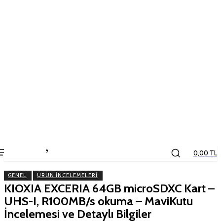
the
kids
store
0,00 TL
GENEL
ÜRÜN İNCELEMELERI
KIOXIA EXCERIA 64GB microSDXC Kart –
UHS-I, R100MB/s okuma – MaviKutu
İncelemesi ve Detaylı Bilgiler