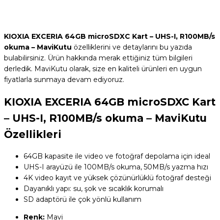
KIOXIA EXCERIA 64GB microSDXC Kart – UHS-I, R100MB/s
okuma – MaviKutu
özelliklerini ve detaylarını bu yazıda
bulabilirsiniz. Ürün hakkında merak ettiğiniz tüm bilgileri
derledik. MaviKutu olarak, size en kaliteli ürünleri en uygun
fiyatlarla sunmaya devam ediyoruz.
KIOXIA EXCERIA 64GB microSDXC Kart
– UHS-I, R100MB/s okuma – MaviKutu
Özellikleri
64GB kapasite ile video ve fotoğraf depolama için ideal
UHS-I arayüzü ile 100MB/s okuma, 50MB/s yazma hızı
4K video kayıt ve yüksek çözünürlüklü fotoğraf desteği
Dayanıklı yapı: su, şok ve sıcaklık korumalı
SD adaptörü ile çok yönlü kullanım
Renk:
‎Mavi