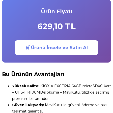
Ürün Fiyatı
629,10
TL
🛒 Ürünü İncele ve Satın Al
Bu Ürünün Avantajları
Yüksek Kalite:
KIOXIA EXCERIA 64GB microSDXC Kart
– UHS-I, R100MB/s okuma – MaviKutu, titizlikle seçilmiş
premium bir üründür.
Güvenli Alışveriş:
MaviKutu ile güvenli ödeme ve hızlı
teslimat garantisi.