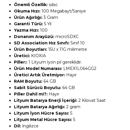
Önemli Özellik:
‎sdxc
Okuma Hızı:
‎100 Megabayt/Saniye
Ürün Ağırlığı:
‎3 Gram
Garanti Türü:
‎5 Yıl
Yazma Hızı:
‎100
Donanım Arayüzü:
‎microSDXC
SD Association Hız Sınıfı:
‎Sınıf 10
Ürün Boyutları:
‎15U x 11G milimetre
Üretici:
‎KIOXIA
Piller::
‎1 Lityum İyon pil gereklidir.
Ürün Model Numarası:
‎LMEX1L064GG2
Üretici Artık Üretmiyor:
‎Hayır
RAM Boyutu:
‎64 GB
Sabit Sürücü Boyutu:
‎64 GB
Piller Dahil mi?:
‎Hayır
Lityum Batarya Enerji İçeriği:
‎2 Kilovat Saat
Lityum Batarya Ağırlığı:
‎2 gram
Lityum İyon Hücre Sayısı:
‎5
Lityum Metal Hücre Sayısı:
‎5
Dil:
‎İngilizce