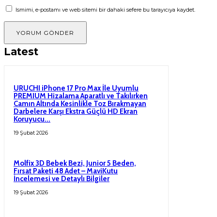
Ismimi, e-postamı ve web sitemi bir dahaki sefere bu tarayıcıya kaydet.
Latest
URUCHI iPhone 17 Pro Max İle Uyumlu
PREMIUM Hizalama Aparatlı ve Takılırken
Camın Altında Kesinlikle Toz Bırakmayan
Darbelere Karşı Ekstra Güçlü HD Ekran
Koruyucu...
19 Şubat 2026
Molfix 3D Bebek Bezi, Junior 5 Beden,
Fırsat Paketi 48 Adet – MaviKutu
İncelemesi ve Detaylı Bilgiler
19 Şubat 2026