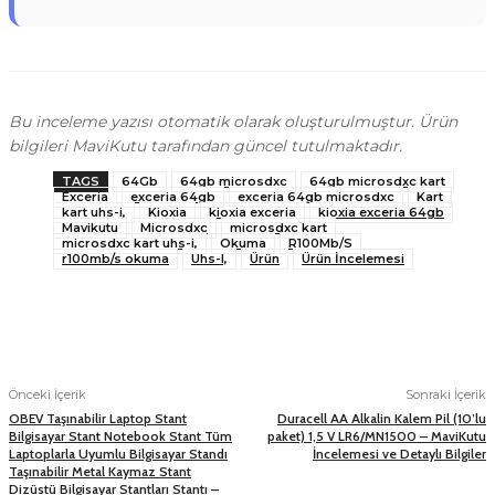
Bu inceleme yazısı otomatik olarak oluşturulmuştur. Ürün
bilgileri MaviKutu tarafından güncel tutulmaktadır.
TAGS
64Gb
64gb microsdxc
64gb microsdxc kart
Exceria
exceria 64gb
exceria 64gb microsdxc
Kart
kart uhs-i,
Kioxia
kioxia exceria
kioxia exceria 64gb
Mavikutu
Microsdxc
microsdxc kart
microsdxc kart uhs-i,
Okuma
R100Mb/S
r100mb/s okuma
Uhs-I,
Ürün
Ürün İncelemesi
Önceki İçerik
Sonraki İçerik
OBEV Taşınabilir Laptop Stant
Duracell AA Alkalin Kalem Pil (10’lu
Bilgisayar Stant Notebook Stant Tüm
paket) 1,5 V LR6/MN1500 – MaviKutu
Laptoplarla Uyumlu Bilgisayar Standı
İncelemesi ve Detaylı Bilgiler
Taşınabilir Metal Kaymaz Stant
Dizüstü Bilgisayar Stantları Stantı –