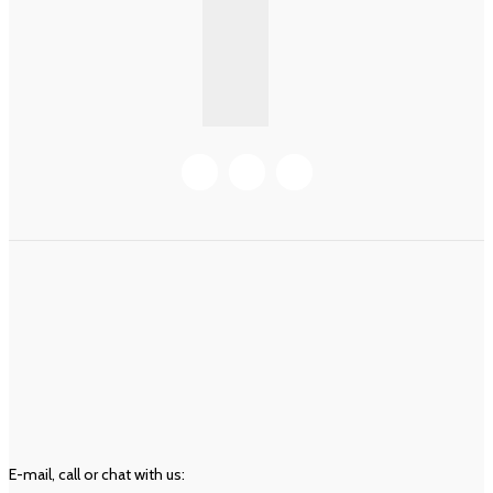
KURUMSAL BILGI
BILGILER
Hakkımızda
Hesabım
Müşteri Hizmetleri
Mesafeli Satış Sözleşmesi
Geri Ödeme ve İade Politikası
Ön Bilgilendirme Formu
İLETIŞIM
E-mail, call or chat with us: