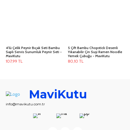
4'lü Çelik Peynir Bıçak Seti Bambu
5 Çift Bambu Chopstick Desenli
Saplı Servis Sunumluk Peynir Seti -
Yıkanabilir Çin Suşi Ramen Noodle
MaviKutu
Yemek Çubuğu - MaviKutu
107,99
TL
80,10
TL
MaviKutu
info@mavikutu.com.tr