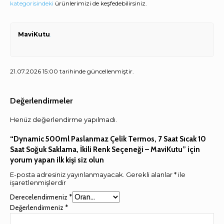
kategorisindeki
ürünlerimizi de keşfedebilirsiniz.
MaviKutu
.
21.07.2026 15:00 tarihinde güncellenmiştir.
Değerlendirmeler
Henüz değerlendirme yapılmadı.
“Dynamic 500ml Paslanmaz Çelik Termos, 7 Saat Sıcak 10
Saat Soğuk Saklama, İkili Renk Seçeneği – MaviKutu” için
yorum yapan ilk kişi siz olun
E-posta adresiniz yayınlanmayacak.
Gerekli alanlar
*
ile
işaretlenmişlerdir
Derecelendirmeniz
*
Değerlendirmeniz
*