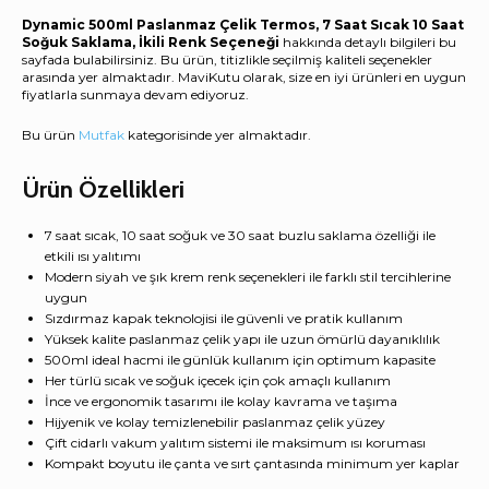
-
Dynamic 500ml Paslanmaz Çelik Termos, 7 Saat Sıcak 10 Saat
MaviKutu
Soğuk Saklama, İkili Renk Seçeneği
hakkında detaylı bilgileri bu
adet
sayfada bulabilirsiniz. Bu ürün, titizlikle seçilmiş kaliteli seçenekler
arasında yer almaktadır. MaviKutu olarak, size en iyi ürünleri en uygun
fiyatlarla sunmaya devam ediyoruz.
Bu ürün
Mutfak
kategorisinde yer almaktadır.
Ürün Özellikleri
7 saat sıcak, 10 saat soğuk ve 30 saat buzlu saklama özelliği ile
etkili ısı yalıtımı
Modern siyah ve şık krem renk seçenekleri ile farklı stil tercihlerine
uygun
Sızdırmaz kapak teknolojisi ile güvenli ve pratik kullanım
Yüksek kalite paslanmaz çelik yapı ile uzun ömürlü dayanıklılık
500ml ideal hacmi ile günlük kullanım için optimum kapasite
Her türlü sıcak ve soğuk içecek için çok amaçlı kullanım
İnce ve ergonomik tasarımı ile kolay kavrama ve taşıma
Hijyenik ve kolay temizlenebilir paslanmaz çelik yüzey
Çift cidarlı vakum yalıtım sistemi ile maksimum ısı koruması
Kompakt boyutu ile çanta ve sırt çantasında minimum yer kaplar