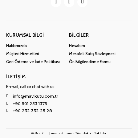
KURUMSAL BILGI
BILGILER
Hakkımızda
Hesabım
Müşteri Hizmetleri
Mesafeli Satış Sözleşmesi
Geri Ödeme ve İade Politikası
Ön Bilgilendirme Formu
İLETIŞIM
E-mail, call or chat with us:
info@mavikutu.com.tr
+90 501 233 1375
+90 232 332 25 28
© MaviKutu | mavikutu.com.tr Tüm Hakları Saklıdır.