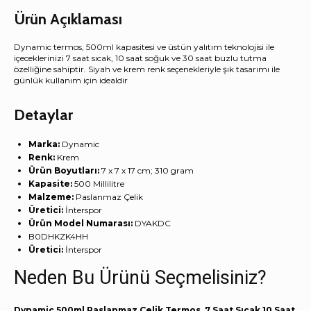
Ürün Açıklaması
Dynamic termos, 500ml kapasitesi ve üstün yalıtım teknolojisi ile
içeceklerinizi 7 saat sıcak, 10 saat soğuk ve 30 saat buzlu tutma
özelliğine sahiptir. Siyah ve krem renk seçenekleriyle şık tasarımı ile
günlük kullanım için idealdir
Detaylar
Marka:
‎Dynamic
Renk:
‎Krem
Ürün Boyutları:
‎7 x 7 x 17 cm; 310 gram
Kapasite:
‎500 Millilitre
Malzeme:
‎Paslanmaz Çelik
Üretici:
‎İnterspor
Ürün Model Numarası:
‎DYAKDC
‎B0DHKZK4HH
Üretici:
‎İnterspor
Neden Bu Ürünü Seçmelisiniz?
Dynamic 500ml Paslanmaz Çelik Termos, 7 Saat Sıcak 10 Saat