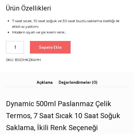
Ürün Özellikleri
7 saat sıcak, 10 saat soğuk ve 30 saat buzlu saklama özelliği ile
etkili ısı yalıtımı
Modern siyah ve şık krem renk…
Dynamic
Sepete Ekle
500ml
Paslanmaz
SKU:
B0DHKZK4HH
Çelik
Termos,
7
Saat
Açıklama
Değerlendirmeler (0)
Sıcak
10
Saat
Dynamic 500ml Paslanmaz Çelik
Soğuk
Saklama,
Termos, 7 Saat Sıcak 10 Saat Soğuk
İkili
Renk
Saklama, İkili Renk Seçeneği
Seçeneği