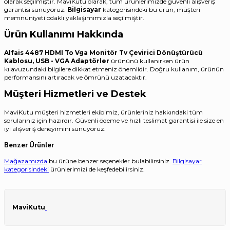
olarak seçilmiştir. MaviKutu olarak, tüm ürünlerimizde güvenli alışveriş
garantisi sunuyoruz.
Bilgisayar
kategorisindeki bu ürün, müşteri
memnuniyeti odaklı yaklaşımımızla seçilmiştir.
Ürün Kullanımı Hakkında
Alfais 4487 HDMI To Vga Monitör Tv Çevirici Dönüştürücü
Kablosu, USB - VGA Adaptörler
ürününü kullanırken ürün
kılavuzundaki bilgilere dikkat etmeniz önemlidir. Doğru kullanım, ürünün
performansını artıracak ve ömrünü uzatacaktır.
Müşteri Hizmetleri ve Destek
MaviKutu müşteri hizmetleri ekibimiz, ürünleriniz hakkındaki tüm
sorularınız için hazırdır. Güvenli ödeme ve hızlı teslimat garantisi ile size en
iyi alışveriş deneyimini sunuyoruz.
Benzer Ürünler
Mağazamızda
bu ürüne benzer seçenekler bulabilirsiniz.
Bilgisayar
kategorisindeki
ürünlerimizi de keşfedebilirsiniz.
MaviKutu
.