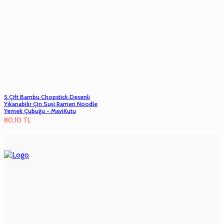
5 Çift Bambu Chopstick Desenli
Yıkanabilir Çin Suşi Ramen Noodle
Yemek Çubuğu - MaviKutu
80,10
TL