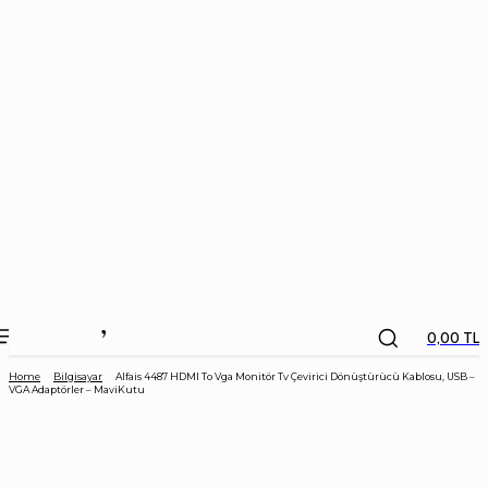
the
kids
store
0,00 TL
Home
Bilgisayar
Alfais 4487 HDMI To Vga Monitör Tv Çevirici Dönüştürücü Kablosu, USB –
VGA Adaptörler – MaviKutu