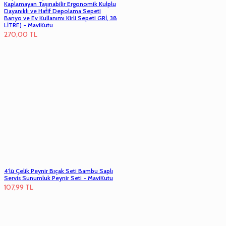
Kaplamayan Taşınabilir Ergonomik Kulplu
Dayanıklı ve Hafif Depolama Sepeti
Banyo ve Ev Kullanımı Kirli Sepeti GRİ, 38
LİTRE) - MaviKutu
270,00
TL
4'lü Çelik Peynir Bıçak Seti Bambu Saplı
Servis Sunumluk Peynir Seti - MaviKutu
107,99
TL