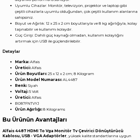
Uyumlu Cihazlar: Monitör, televizyon, projektor ve laptop gibi
çeşitli cihazlarla uyumlu olduğundan, çok çeşitli kullanım alanlarına
sahipsiniz.
Boyut ve Ağırlık: 12 x 25 x 2 cm boyutlarıyla ve 8 kg ağırlığıyla, kolay
taşınabilir ve kullanımı kolaydır.
Güç Girişi: Dahili güç kaynağı olmadan, kullanım kolaylığını
artırmak için USB ile güçlendirilebilir.
Detaylar
Marka:
‎Alfais
Üretici:
‎Alfais
Ürün Boyutları:
‎25 x 12 x 2 cm; 8 Kilogram
Ürün Model Numarası:
‎AL4487
Renk:
‎Siyah
Voltaj:
‎5 Volt
Üretici:
‎Alfais
‎B087FNTVYJ
Ürün Ağırlığı:
‎8 Kilograms
Bu Ürünün Avantajları
Alfais 4487 HDMI To Vga Monitör Tv Çevirici Dönüştürücü
Kablosu, USB - VGA Adaptörler
, yüksek kalite standartlarına uygun