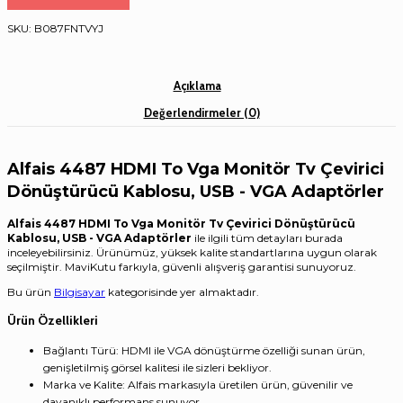
SKU:
B087FNTVYJ
Açıklama
Değerlendirmeler (0)
Alfais 4487 HDMI To Vga Monitör Tv Çevirici
Dönüştürücü Kablosu, USB - VGA Adaptörler
Alfais 4487 HDMI To Vga Monitör Tv Çevirici Dönüştürücü
Kablosu, USB - VGA Adaptörler
ile ilgili tüm detayları burada
inceleyebilirsiniz. Ürünümüz, yüksek kalite standartlarına uygun olarak
seçilmiştir. MaviKutu farkıyla, güvenli alışveriş garantisi sunuyoruz.
Bu ürün
Bilgisayar
kategorisinde yer almaktadır.
Ürün Özellikleri
Bağlantı Türü: HDMI ile VGA dönüştürme özelliği sunan ürün,
genişletilmiş görsel kalitesi ile sizleri bekliyor.
Marka ve Kalite: Alfais markasıyla üretilen ürün, güvenilir ve
dayanıklı performans sunuyor.