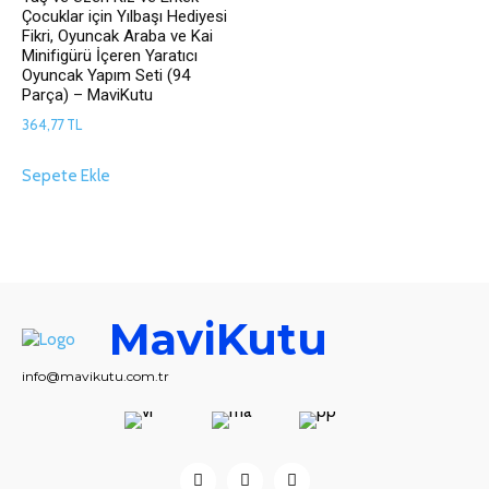
Çocuklar için Yılbaşı Hediyesi
Fikri, Oyuncak Araba ve Kai
Minifigürü İçeren Yaratıcı
Oyuncak Yapım Seti (94
Parça) – MaviKutu
364,77
TL
Sepete Ekle
MaviKutu
info@mavikutu.com.tr