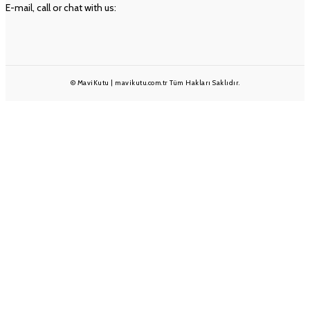
E-mail, call or chat with us:
info@mavikutu.com.tr
+90 501 233 1375
+90 232 332 25 28
© MaviKutu | mavikutu.com.tr Tüm Hakları Saklıdır.