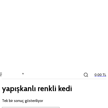
the
kids
store
0,00 TL
yapışkanlı renkli kedi
Tek bir sonuç gösteriliyor