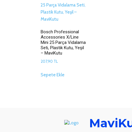
Bosch Professional
Accessories X/Line
Mini 25 Parça Vidalama
Seti, Plastik Kutu, Yeşil
– MaviKutu
207,90
TL
Sepete Ekle
MaviK