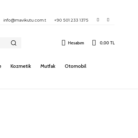
info@mavikutu.com.t
+90 501 233 1375
Hesabım
0,00 TL
e
Kozmetik
Mutfak
Otomobil