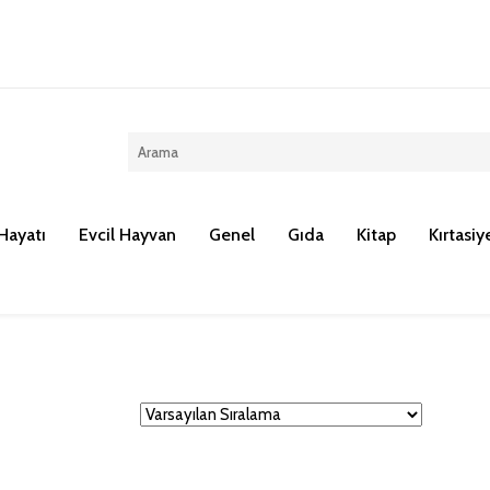
Kargo ücreti 100 TL dir.
Hayatı
Evcil Hayvan
Genel
Gıda
Kitap
Kırtasiy