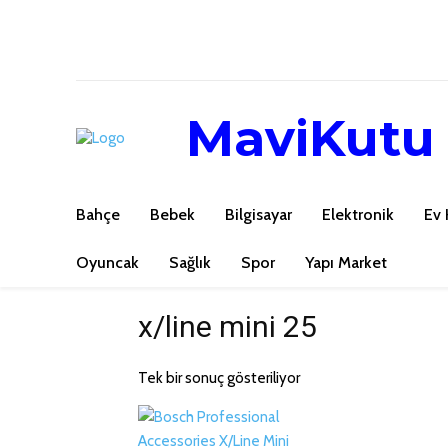
MaviKutu
Bahçe
Bebek
Bilgisayar
Elektronik
Ev 
Oyuncak
Sağlık
Spor
Yapı Market
x/line mini 25
Tek bir sonuç gösteriliyor