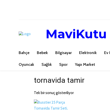
MaviKutu
Bahçe
Bebek
Bilgisayar
Elektronik
Ev 
Oyuncak
Sağlık
Spor
Yapı Market
tornavida tamir
Tek bir sonuç gösteriliyor