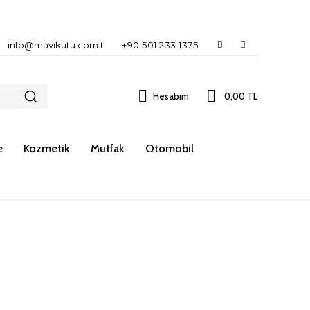
info@mavikutu.com.t
+90 501 233 1375
Hesabım
0,00 TL
e
Kozmetik
Mutfak
Otomobil