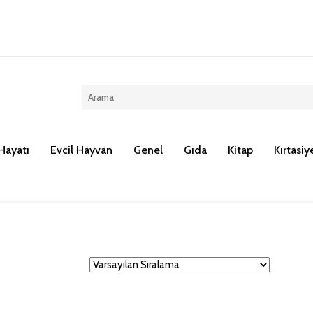
Kargo ücreti 100 TL dir.
Hayatı
Evcil Hayvan
Genel
Gıda
Kitap
Kırtasiy