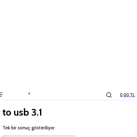
the
kids
store
0,00 TL
to usb 3.1
Tek bir sonuç gösteriliyor