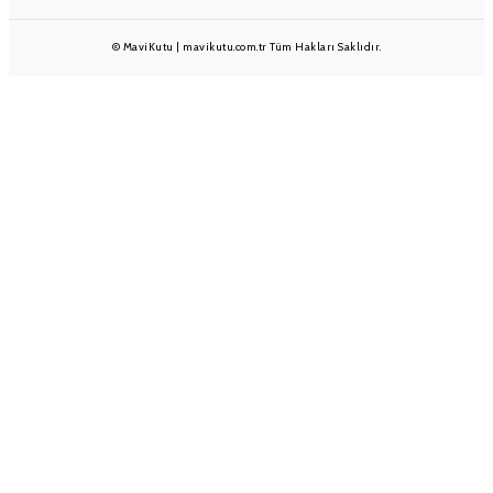
© MaviKutu | mavikutu.com.tr Tüm Hakları Saklıdır.