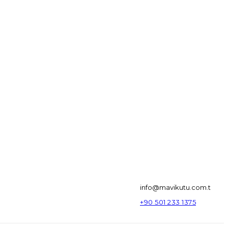
info@mavikutu.com.t
+90 501 233 1375