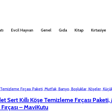
tı
Evcil Hayvan
Genel
Gıda
Kitap
Kırtasiye
t Sert Kıllı Köşe Temizleme Fırçası Paketi,
 Fırçası – MaviKutu