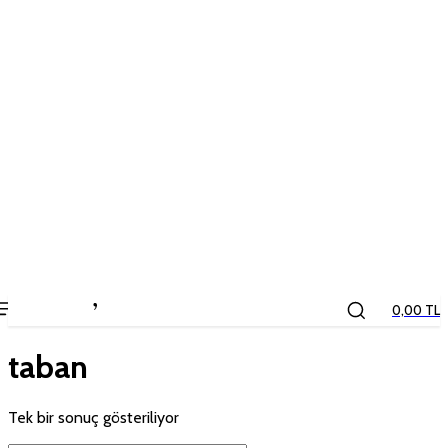
the
kids
store
0,00 TL
taban
Tek bir sonuç gösteriliyor