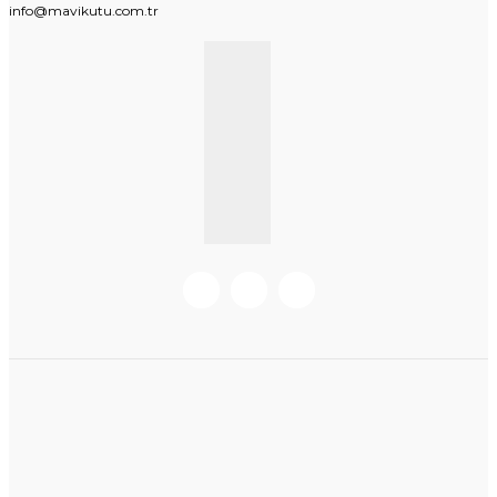
info@mavikutu.com.tr
KURUMSAL BILGI
BILGILER
Hakkımızda
Hesabım
Müşteri Hizmetleri
Mesafeli Satış Sözleşmesi