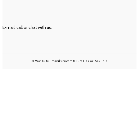
Geri Ödeme ve İade Politikası
Ön Bilgilendirme Formu
İLETIŞIM
E-mail, call or chat with us:
info@mavikutu.com.tr
+90 501 233 1375
+90 232 332 25 28
© MaviKutu | mavikutu.com.tr Tüm Hakları Saklıdır.