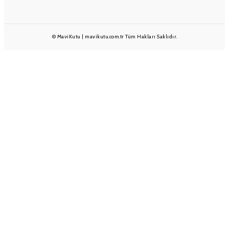
© MaviKutu | mavikutu.com.tr Tüm Hakları Saklıdır.