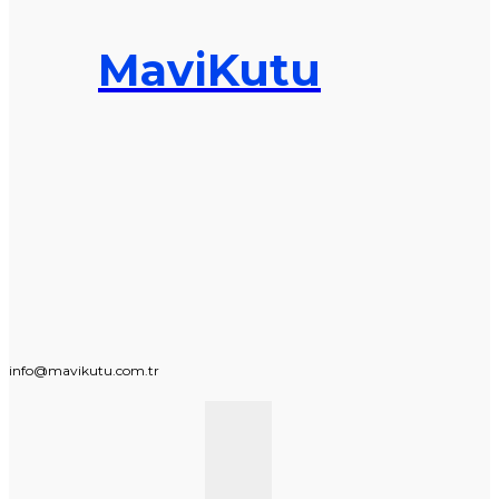
MaviKutu
info@mavikutu.com.tr