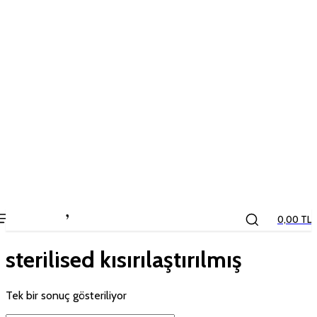
the
kids
store
0,00 TL
sterilised kısırılaştırılmış
Tek bir sonuç gösteriliyor