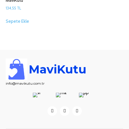
MaviKutu
134,55
TL
Sepete Ekle
MaviKutu
info@mavikutu.com.tr