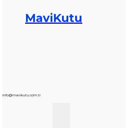
MaviKutu
info@mavikutu.com.tr