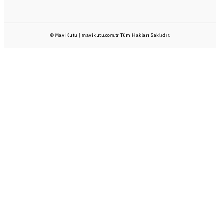
© MaviKutu | mavikutu.com.tr Tüm Hakları Saklıdır.