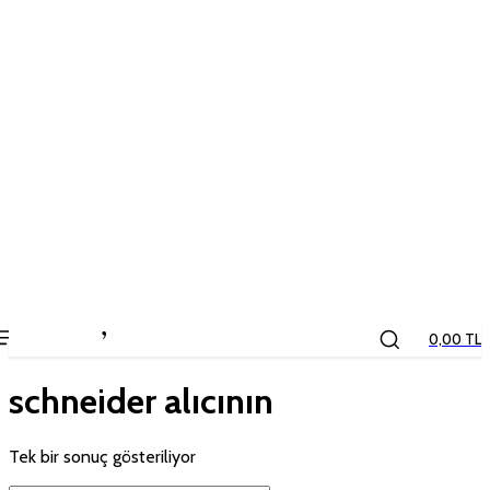
the
kids
store
0,00 TL
schneider alıcının
Tek bir sonuç gösteriliyor