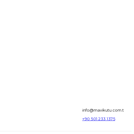
info@mavikutu.com.t
+90 501 233 1375