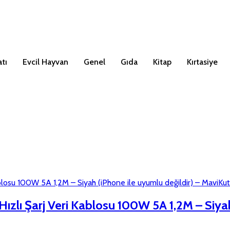
tı
Evcil Hayvan
Genel
Gıda
Kitap
Kırtasiye
ızlı Şarj Veri Kablosu 100W 5A 1,2M – Siyah