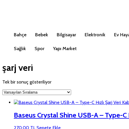
Bahçe
Bebek
Bilgisayar
Elektronik
Ev Haya
Sağlık
Spor
Yapı Market
şarj veri
Tek bir sonuç gösteriliyor
Baseus Crystal Shine USB-A – Type-C H
270,00
TL
Sepete Ekle