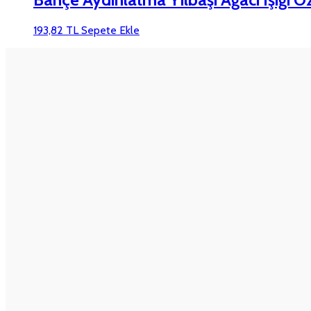
193,82
TL
Sepete Ekle