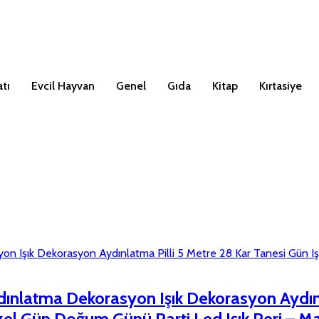
tı
Evcil Hayvan
Genel
Gıda
Kitap
Kırtasiye
dınlatma Dekorasyon Işık Dekorasyon Aydınla
Özel Gün Doğum Günü Parti Led Işık Peri – M