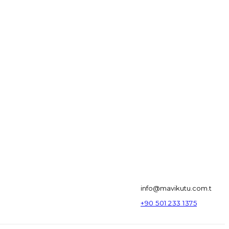
info@mavikutu.com.t
+90 501 233 1375