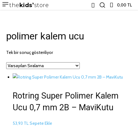
the
kids
store
0,00 TL
polimer kalem ucu
Tek bir sonuç gösteriliyor
Rotring Super Polimer Kalem
Ucu 0,7 mm 2B – MaviKutu
53,93
TL
Sepete Ekle