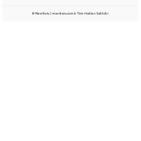
© MaviKutu | mavikutu.com.tr Tüm Hakları Saklıdır.