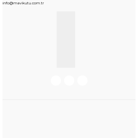
info@mavikutu.com.tr
KURUMSAL BILGI
BILGILER
Hakkımızda
Hesabım
Müşteri Hizmetleri
Mesafeli Satış Sözleşmesi