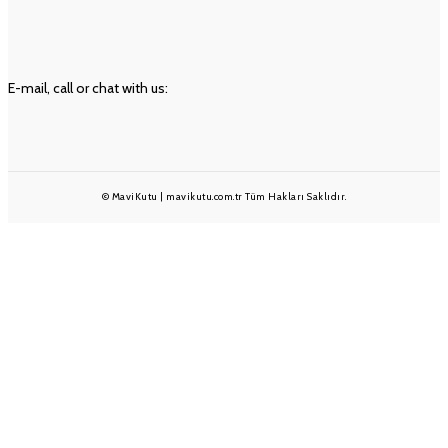
Geri Ödeme ve İade Politikası
Ön Bilgilendirme Formu
İLETIŞIM
E-mail, call or chat with us:
info@mavikutu.com.tr
+90 501 233 1375
+90 232 332 25 28
© MaviKutu | mavikutu.com.tr Tüm Hakları Saklıdır.