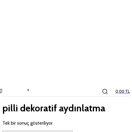
the
kids
store
0,00 TL
pilli dekoratif aydınlatma
Tek bir sonuç gösteriliyor