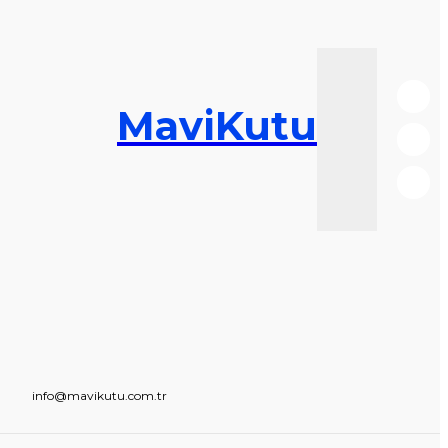
MaviKutu
info@mavikutu.com.tr