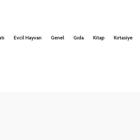
tı
Evcil Hayvan
Genel
Gıda
Kitap
Kırtasiye