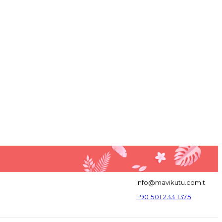
info@mavikutu.com.t
+90 501 233 1375