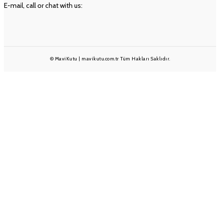
E-mail, call or chat with us:
info@mavikutu.com.tr
+90 501 233 1375
+90 232 332 25 28
© MaviKutu | mavikutu.com.tr Tüm Hakları Saklıdır.