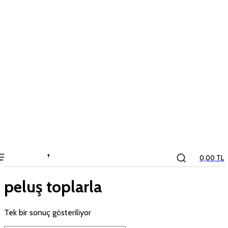
the
kids
store
0,00 TL
peluş toplarla
Tek bir sonuç gösteriliyor