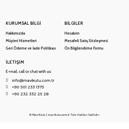
KURUMSAL BILGI
BILGILER
Hakkımızda
Hesabım
Müşteri Hizmetleri
Mesafeli Satış Sözleşmesi
Geri Ödeme ve İade Politikası
Ön Bilgilendirme Formu
İLETIŞIM
E-mail, call or chat with us:
info@mavikutu.com.tr
+90 501 233 1375
+90 232 332 25 28
© MaviKutu | mavikutu.com.tr Tüm Hakları Saklıdır.