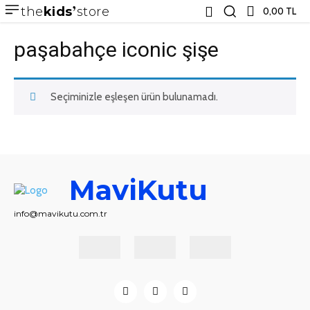
the
kids
store
0,00 TL
paşabahçe iconic şişe
Seçiminizle eşleşen ürün bulunamadı.
MaviKutu
info@mavikutu.com.tr