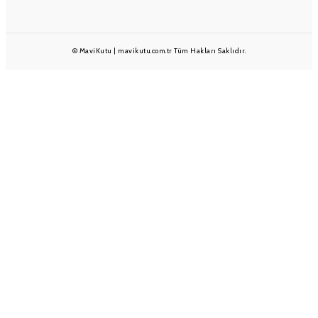
© MaviKutu | mavikutu.com.tr Tüm Hakları Saklıdır.