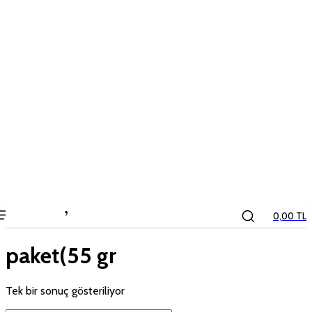
the
kids
store
0,00 TL
paket(55 gr
Tek bir sonuç gösteriliyor