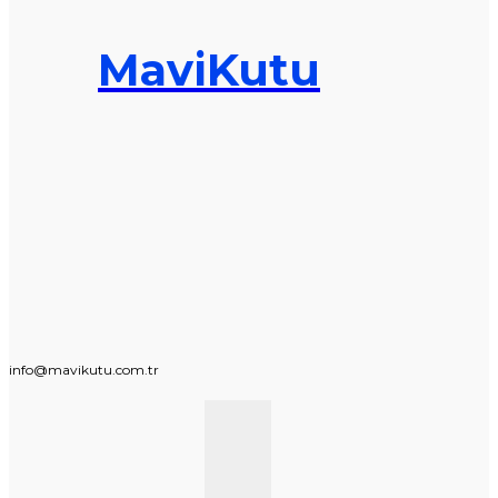
MaviKutu
info@mavikutu.com.tr