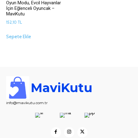
Oyun Modu, Evcil Hayvanlar
İçin Eğlenceli Oyuncak –
MaviKutu
152,10
TL
Sepete Ekle
MaviKutu
info@mavikutu.com.tr