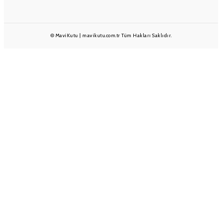
© MaviKutu | mavikutu.com.tr Tüm Hakları Saklıdır.