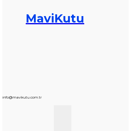
MaviKutu
info@mavikutu.com.tr