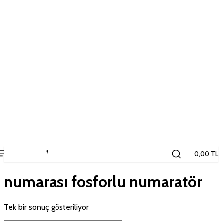
the
kids
store
0,00 TL
numarası fosforlu numaratör
Tek bir sonuç gösteriliyor