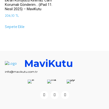
Ekran Koruyucu Kırılmaz Cam
Korumalı Gönderim… (iPad 11.
Nesil 2025) – MaviKutu
206,10
TL
Sepete Ekle
MaviKutu
info@mavikutu.com.tr