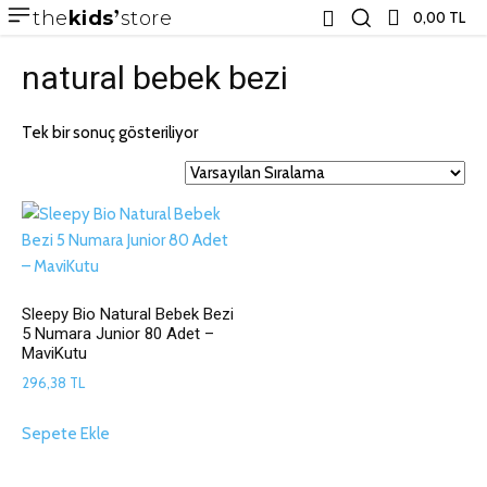
the
kids
store
0,00 TL
natural bebek bezi
Tek bir sonuç gösteriliyor
Sleepy Bio Natural Bebek Bezi
5 Numara Junior 80 Adet –
MaviKutu
296,38
TL
Sepete Ekle