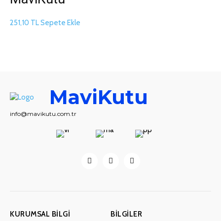
251,10
TL
Sepete Ekle
MaviKutu
info@mavikutu.com.tr
KURUMSAL BILGI
BILGILER