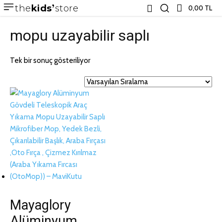
the
kids
store
0,00 TL
mopu uzayabilir saplı
Tek bir sonuç gösteriliyor
Mayaglory
Alüminyum