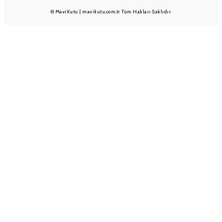
© MaviKutu | mavikutu.com.tr Tüm Hakları Saklıdır.