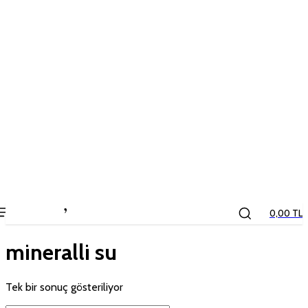
the
kids
store
0,00 TL
mineralli su
Tek bir sonuç gösteriliyor