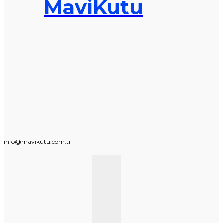
MaviKutu
info@mavikutu.com.tr