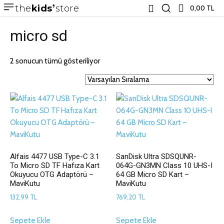
the
kids
store
0,00 TL
micro sd
2 sonucun tümü gösteriliyor
Alfais 4477 USB Type-C 3.1
SanDisk Ultra SDSQUNR-
To Micro SD TF Hafıza Kart
064G-GN3MN Class 10 UHS-I
Okuyucu OTG Adaptörü –
64 GB Micro SD Kart –
MaviKutu
MaviKutu
132,99
TL
769,20
TL
Sepete Ekle
Sepete Ekle