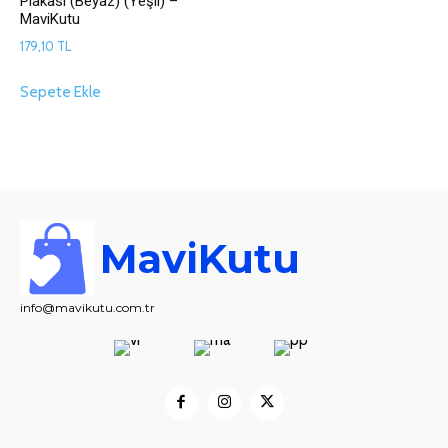
Plakası (Beyaz) (Yeşil) –
MaviKutu
179,10
TL
Sepete Ekle
MaviKutu
info@mavikutu.com.tr