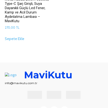
Type-C Şarj Girişli, Suya
Dayanıklı Güçlü Led Fener,
Kamp ve Acil Durum
Aydınlatma Lambası –
MaviKutu
270,00
TL
Sepete Ekle
MaviKutu
info@mavikutu.com.tr