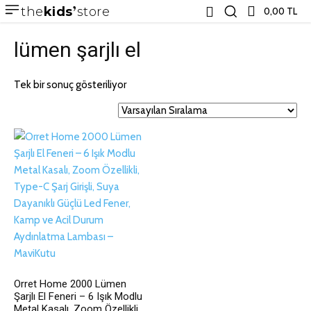
the
kids
store
0,00 TL
lümen şarjlı el
Tek bir sonuç gösteriliyor
Orret Home 2000 Lümen
Şarjlı El Feneri – 6 Işık Modlu
Metal Kasalı, Zoom Özellikli,