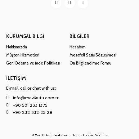
KURUMSAL BILGI
BILGILER
Hakkımızda
Hesabım
Müşteri Hizmetleri
Mesafeli Satış Sözleşmesi
Geri Ödeme ve İade Politikası
Ön Bilgilendirme Formu
İLETIŞIM
E-mail, call or chat with us:
info@mavikutu.com.tr
+90 501 233 1375
+90 232 332 25 28
© MaviKutu | mavikutu.com.tr Tüm Hakları Saklıdır.