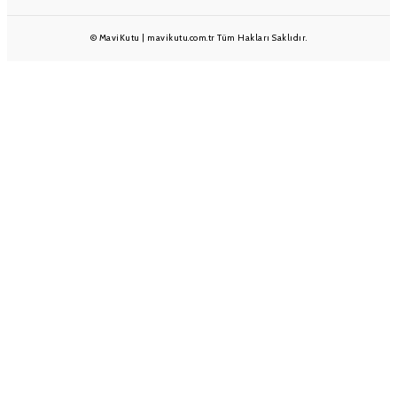
© MaviKutu | mavikutu.com.tr Tüm Hakları Saklıdır.