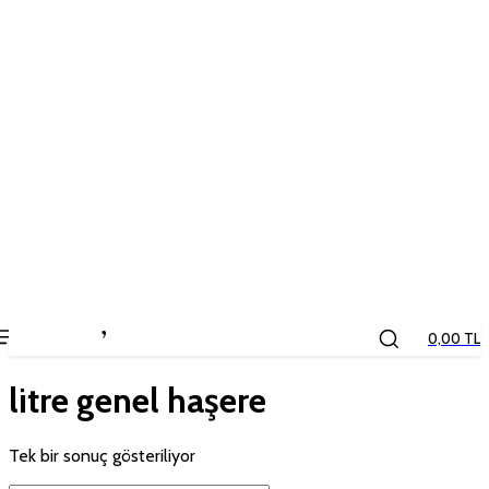
the
kids
store
0,00 TL
litre genel haşere
Tek bir sonuç gösteriliyor