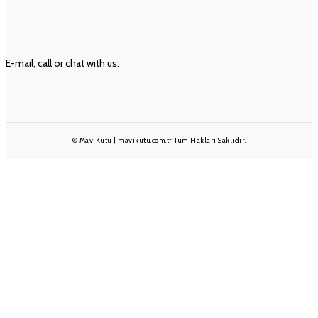
Geri Ödeme ve İade Politikası
Ön Bilgilendirme Formu
İLETIŞIM
E-mail, call or chat with us:
info@mavikutu.com.tr
+90 501 233 1375
+90 232 332 25 28
© MaviKutu | mavikutu.com.tr Tüm Hakları Saklıdır.