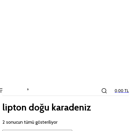
the
kids
store
0,00 TL
lipton doğu karadeniz
2 sonucun tümü gösteriliyor