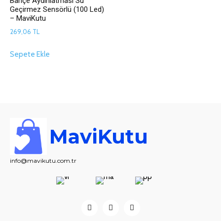
Bahçe Aydınlatması Su
Geçirmez Sensörlü (100 Led)
– MaviKutu
269,06
TL
Sepete Ekle
MaviKutu
info@mavikutu.com.tr