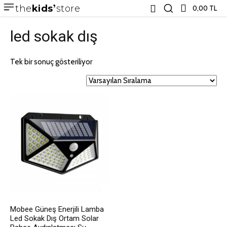
the
kids
store
0,00 TL
led sokak dış
Tek bir sonuç gösteriliyor
Mobee Güneş Enerjili Lamba
Led Sokak Dış Ortam Solar