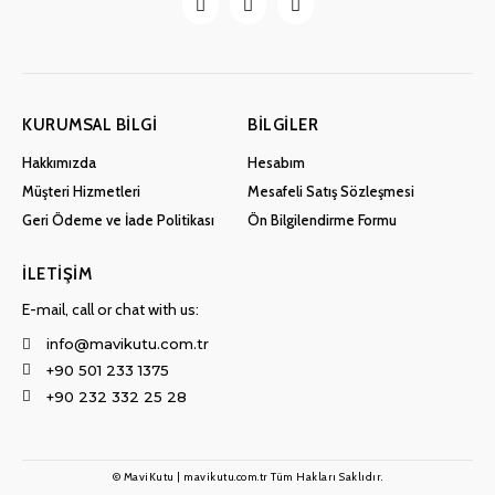
KURUMSAL BILGI
BILGILER
Hakkımızda
Hesabım
Müşteri Hizmetleri
Mesafeli Satış Sözleşmesi
Geri Ödeme ve İade Politikası
Ön Bilgilendirme Formu
İLETIŞIM
E-mail, call or chat with us:
info@mavikutu.com.tr
+90 501 233 1375
+90 232 332 25 28
© MaviKutu | mavikutu.com.tr Tüm Hakları Saklıdır.