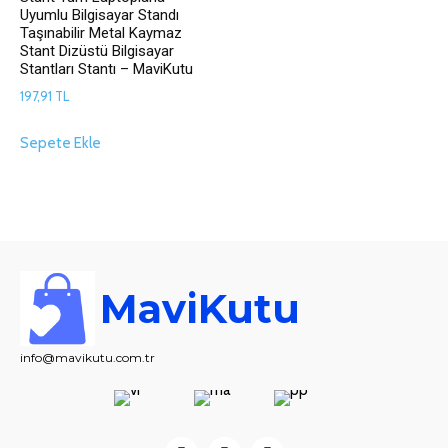
Uyumlu Bilgisayar Standı
Taşınabilir Metal Kaymaz
Stant Dizüstü Bilgisayar
Stantları Stantı – MaviKutu
197,91
TL
Sepete Ekle
MaviKutu
info@mavikutu.com.tr