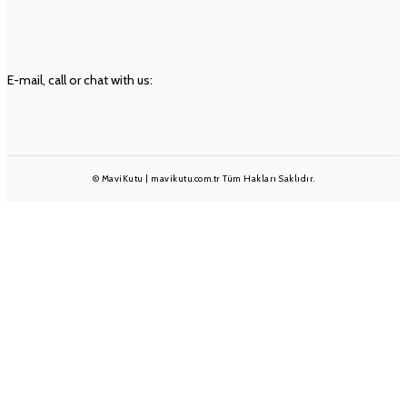
Geri Ödeme ve İade Politikası
Ön Bilgilendirme Formu
İLETIŞIM
E-mail, call or chat with us:
info@mavikutu.com.tr
+90 501 233 1375
+90 232 332 25 28
© MaviKutu | mavikutu.com.tr Tüm Hakları Saklıdır.