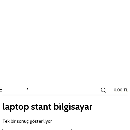
the
kids
store
0,00 TL
laptop stant bilgisayar
Tek bir sonuç gösteriliyor