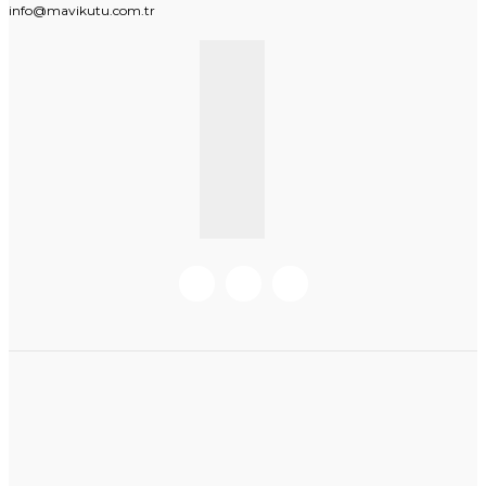
info@mavikutu.com.tr
KURUMSAL BILGI
BILGILER
Hakkımızda
Hesabım
Müşteri Hizmetleri
Mesafeli Satış Sözleşmesi