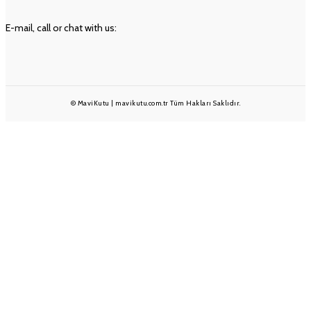
İLETIŞIM
E-mail, call or chat with us:
info@mavikutu.com.tr
+90 501 233 1375
+90 232 332 25 28
© MaviKutu | mavikutu.com.tr Tüm Hakları Saklıdır.