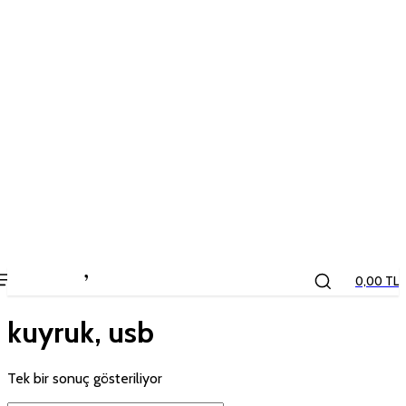
the
kids
store
0,00 TL
kuyruk, usb
Tek bir sonuç gösteriliyor