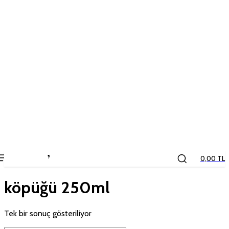
the
kids
store
0,00 TL
köpüğü 250ml
Tek bir sonuç gösteriliyor