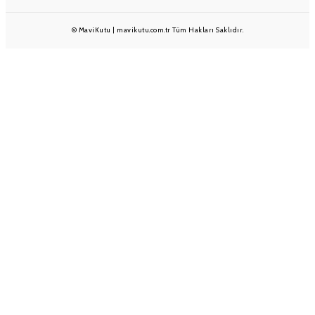
© MaviKutu | mavikutu.com.tr Tüm Hakları Saklıdır.