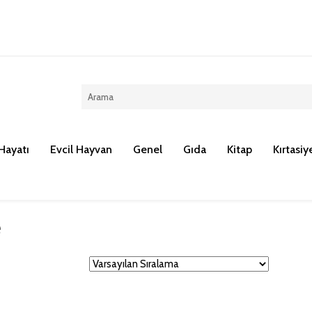
Kargo ücreti 100 TL dir.
Hayatı
Evcil Hayvan
Genel
Gıda
Kitap
Kırtasiy
e