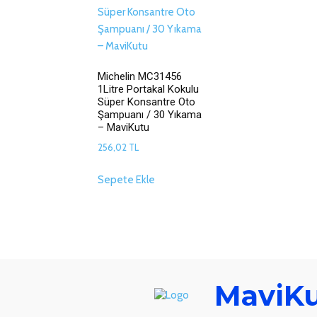
Michelin MC31456
1Litre Portakal Kokulu
Süper Konsantre Oto
Şampuanı / 30 Yıkama
– MaviKutu
256,02
TL
Sepete Ekle
MaviK