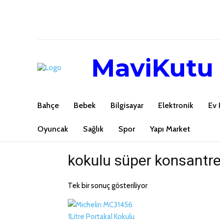
MaviKutu
Bahçe
Bebek
Bilgisayar
Elektronik
Ev 
Oyuncak
Sağlık
Spor
Yapı Market
kokulu süper konsantr
Tek bir sonuç gösteriliyor