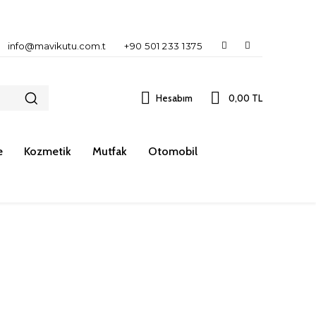
info@mavikutu.com.t
+90 501 233 1375
Hesabım
0,00 TL
e
Kozmetik
Mutfak
Otomobil